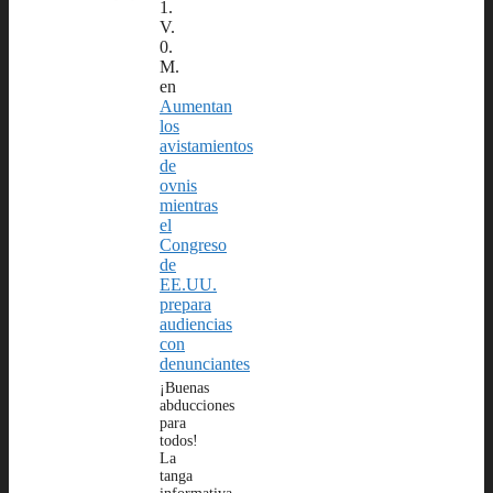
1.
V.
0.
M.
en
Aumentan
los
avistamientos
de
ovnis
mientras
el
Congreso
de
EE.UU.
prepara
audiencias
con
denunciantes
¡Buenas
abducciones
para
todos!
La
tanga