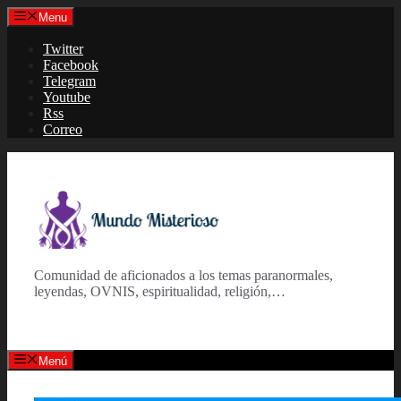
Saltar
Menu
al
contenido
Twitter
Facebook
Telegram
Youtube
Rss
Correo
Comunidad de aficionados a los temas paranormales,
leyendas, OVNIS, espiritualidad, religión,…
Menú