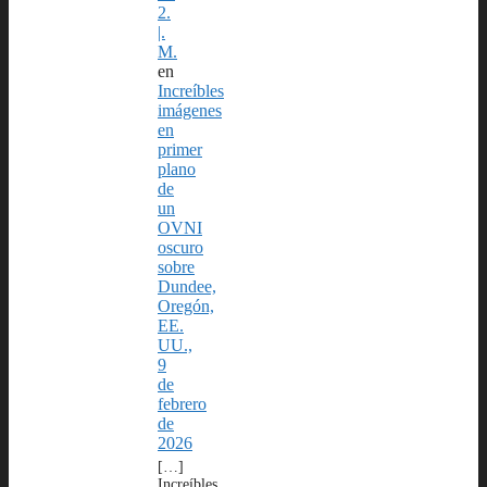
2.
|.
M.
en
Increíbles
imágenes
en
primer
plano
de
un
OVNI
oscuro
sobre
Dundee,
Oregón,
EE.
UU.,
9
de
febrero
de
2026
[…]
Increíbles