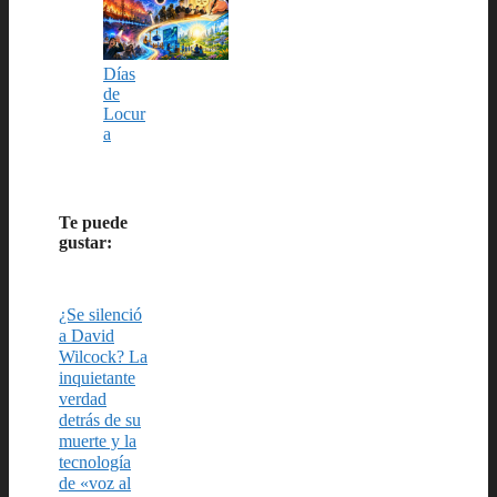
Días
de
Locur
a
Te puede
gustar:
¿Se silenció
a David
Wilcock? La
inquietante
verdad
detrás de su
muerte y la
tecnología
de «voz al