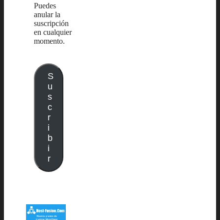
Puedes
anular la
suscripción
en cualquier
momento.
S
u
s
c
r
i
b
i
r