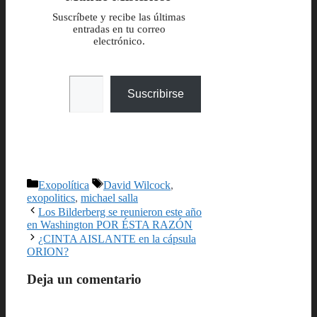
Suscríbete y recibe las últimas
entradas en tu correo
electrónico.
Escribe tu correo electrónico…
Suscribirse
Categorías
Etiquetas
Exopolítica
David Wilcock
,
exopolitics
,
michael salla
Los Bilderberg se reunieron este año
en Washington POR ÉSTA RAZÓN
¿CINTA AISLANTE en la cápsula
ORION?
Deja un comentario