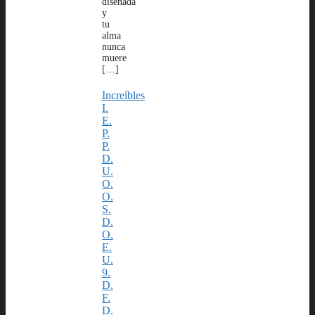
diseñada
y
tu
alma
nunca
muere
[…]
Increíbles
I.
E.
P.
P.
D.
U.
O.
O.
S.
D.
O.
E.
U.
9.
D.
F.
D.