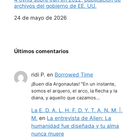
archivos del gobierno de EE. UU.
Fecha
24 de mayo de 2026
Últimos comentarios
ridi P.
en
Borrowed Time
¡Buen día Argonautas! "En un instante,
somos el arquero, el arco, la flecha y la
diana, y aquello que cazamos…
La E. D. A. L. H. F. D. Y. T. A. N. M. |.
M.
en
La entrevista de Alien: La
humanidad fue diseñada y tu alma
nunca muere