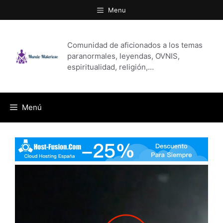
Saltar
Menu
al
contenido
Comunidad de aficionados a los temas
paranormales, leyendas, OVNIS,
espiritualidad, religión,…
Menú