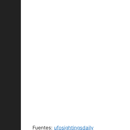
Fuentes:
ufosightingsdaily