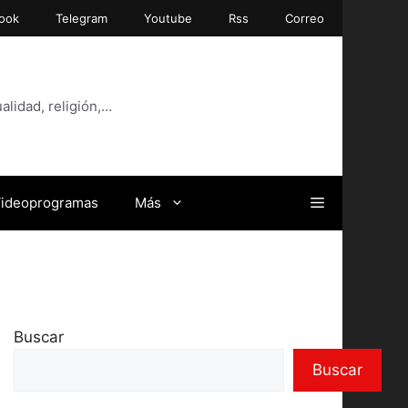
ook
Telegram
Youtube
Rss
Correo
alidad, religión,…
ideoprogramas
Más
Buscar
Buscar