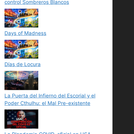
control Sombreros Blancos
Days of Madness
Días de Locura
La Puerta del Infierno del Escorial y el
Poder Cthulhu: el Mal Pre-existente