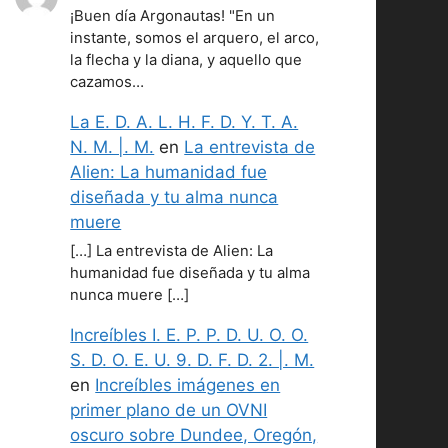
¡Buen día Argonautas! "En un
instante, somos el arquero, el arco,
la flecha y la diana, y aquello que
cazamos…
La E. D. A. L. H. F. D. Y. T. A.
N. M. |. M.
en
La entrevista de
Alien: La humanidad fue
diseñada y tu alma nunca
muere
[…] La entrevista de Alien: La
humanidad fue diseñada y tu alma
nunca muere […]
Increíbles I. E. P. P. D. U. O. O.
S. D. O. E. U. 9. D. F. D. 2. |. M.
en
Increíbles imágenes en
primer plano de un OVNI
oscuro sobre Dundee, Oregón,