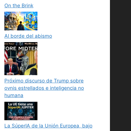
On the Brink
Al borde del abismo
Próximo discurso de Trump sobre
ovnis estrellados e inteligencia no
humana
La SúperIA de la Unión Europea, bajo