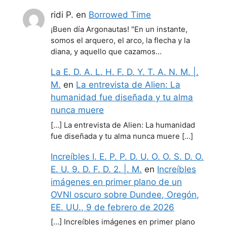
ridi P.
en
Borrowed Time
¡Buen día Argonautas! "En un instante,
somos el arquero, el arco, la flecha y la
diana, y aquello que cazamos…
La E. D. A. L. H. F. D. Y. T. A. N. M. |.
M.
en
La entrevista de Alien: La
humanidad fue diseñada y tu alma
nunca muere
[…] La entrevista de Alien: La humanidad
fue diseñada y tu alma nunca muere […]
Increíbles I. E. P. P. D. U. O. O. S. D. O.
E. U. 9. D. F. D. 2. |. M.
en
Increíbles
imágenes en primer plano de un
OVNI oscuro sobre Dundee, Oregón,
EE. UU., 9 de febrero de 2026
[…] Increíbles imágenes en primer plano