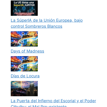
La SúperIA de la Unión Europea, bajo
control Sombreros Blancos
Days of Madness
Días de Locura
La Puerta del Infierno del Escorial y el Poder
Cthulhu: el Mal Pre-existente