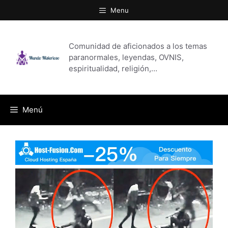
Saltar
Menu
al
contenido
Comunidad de aficionados a los temas
paranormales, leyendas, OVNIS,
espiritualidad, religión,…
Menú