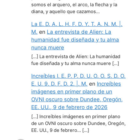
somos el arquero, el arco, la flecha y la
diana, y aquello que cazamos…
La E. D. A. L. H. F. D. Y. T. A. N. M. |.
M.
en
La entrevista de Alien: La
humanidad fue diseñada y tu alma
nunca muere
[…] La entrevista de Alien: La humanidad
fue diseñada y tu alma nunca muere […]
Increíbles I. E. P. P. D. U. O. O. S. D. O.
E. U. 9. D. F. D. 2. |. M.
en
Increíbles
imágenes en primer plano de un
OVNI oscuro sobre Dundee, Oregón,
EE. UU., 9 de febrero de 2026
[…] Increíbles imágenes en primer plano
de un OVNI oscuro sobre Dundee, Oregón,
EE. UU., 9 de febrero… […]