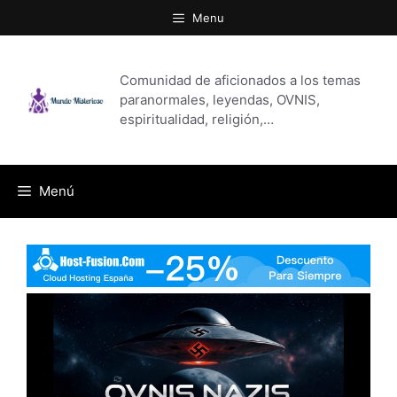
Saltar
Menu
al
contenido
Comunidad de aficionados a los temas
paranormales, leyendas, OVNIS,
espiritualidad, religión,…
Menú