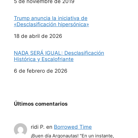
Fecha
5 de noviembre de 2019
Trump anuncia la iniciativa de
«Desclasificación hipersónica»
Fecha
18 de abril de 2026
NADA SERÁ IGUAL: Desclasificación
Histórica y Escalofriante
Fecha
6 de febrero de 2026
Últimos comentarios
ridi P.
en
Borrowed Time
¡Buen día Argonautas! "En un instante,