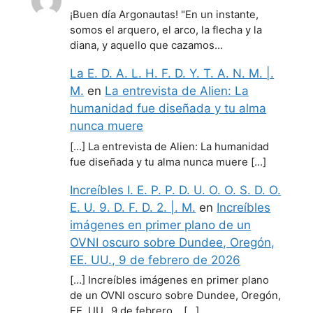
¡Buen día Argonautas! "En un instante,
somos el arquero, el arco, la flecha y la
diana, y aquello que cazamos…
La E. D. A. L. H. F. D. Y. T. A. N. M. |.
M.
en
La entrevista de Alien: La
humanidad fue diseñada y tu alma
nunca muere
[…] La entrevista de Alien: La humanidad
fue diseñada y tu alma nunca muere […]
Increíbles I. E. P. P. D. U. O. O. S. D. O.
E. U. 9. D. F. D. 2. |. M.
en
Increíbles
imágenes en primer plano de un
OVNI oscuro sobre Dundee, Oregón,
EE. UU., 9 de febrero de 2026
[…] Increíbles imágenes en primer plano
de un OVNI oscuro sobre Dundee, Oregón,
EE. UU., 9 de febrero… […]