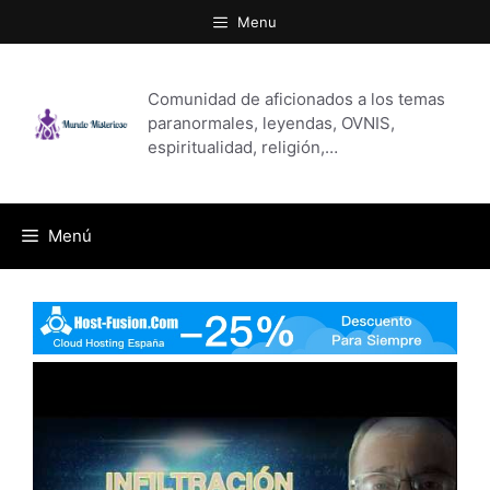
Saltar
Menu
al
contenido
Comunidad de aficionados a los temas
paranormales, leyendas, OVNIS,
espiritualidad, religión,…
Menú