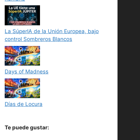
La SúperIA de la Unión Europea, bajo
control Sombreros Blancos
Days of Madness
Días de Locura
Te puede gustar: