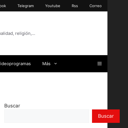
ook
Telegram
Youtube
Rss
Correo
alidad, religión,…
ideoprogramas
Más
Buscar
Buscar