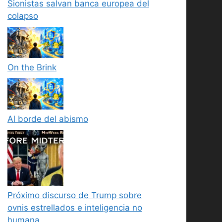
Sionistas salvan banca europea del
colapso
On the Brink
Al borde del abismo
Próximo discurso de Trump sobre
ovnis estrellados e inteligencia no
humana