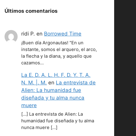
Últimos comentarios
ridi P.
en
Borrowed Time
¡Buen día Argonautas! "En un
instante, somos el arquero, el arco,
la flecha y la diana, y aquello que
cazamos…
La E. D. A. L. H. F. D. Y. T. A.
N. M. |. M.
en
La entrevista de
Alien: La humanidad fue
diseñada y tu alma nunca
muere
[…] La entrevista de Alien: La
humanidad fue diseñada y tu alma
nunca muere […]