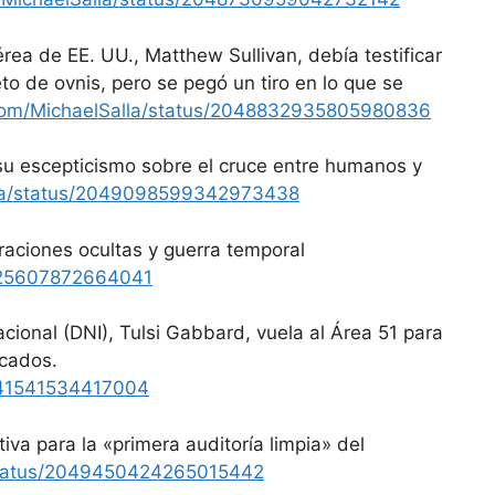
rea de EE. UU., Matthew Sullivan, debía testificar
o de ovnis, pero se pegó un tiro en lo que se
.com/MichaelSalla/status/2048832935805980836
su escepticismo sobre el cruce entre humanos y
alla/status/2049098599342973438
raciones ocultas y guerra temporal
9425607872664041
acional (DNI), Tulsi Gabbard, vuela al Área 51 para
icados.
9441541534417004
iva para la «primera auditoría limpia» del
/status/2049450424265015442