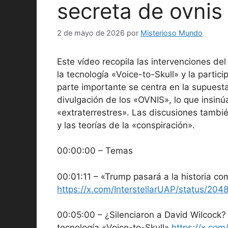
secreta de ovnis
2 de mayo de 2026
por
Misterioso Mundo
Este vídeo recopila las intervenciones del
la tecnología «Voice-to-Skull» y la partic
parte importante se centra en la supuesta
divulgación de los «OVNIS», lo que insinúa
«extraterrestres». Las discusiones tamb
y las teorías de la «conspiración».
00:00:00 – Temas
00:01:11 – «Trump pasará a la historia com
https://x.com/InterstellarUAP/status/2
00:05:00 – ¿Silenciaron a David Wilcock?
tecnología «Voice-to-Skull»
https://x.co