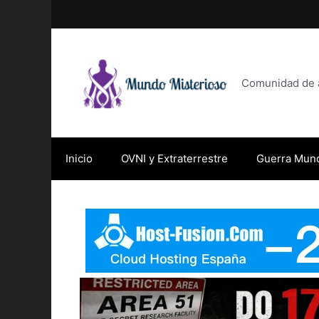
Saltar
al
contenido
Comunidad de af
Inicio
OVNI y Extraterrestre
Guerra Mund