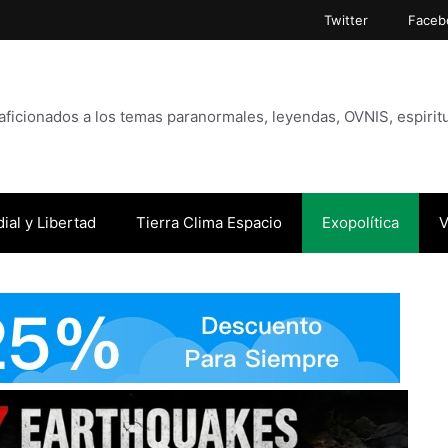
Twitter
Faceb
icionados a los temas paranormales, leyendas, OVNIS, espiritu
ial y Libertad
Tierra Clima Espacio
Exopolítica
V