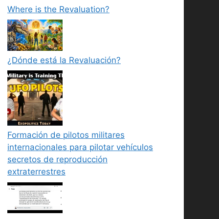
Where is the Revaluation?
¿Dónde está la Revaluación?
Formación de pilotos militares
internacionales para pilotar vehículos
secretos de reproducción
extraterrestres