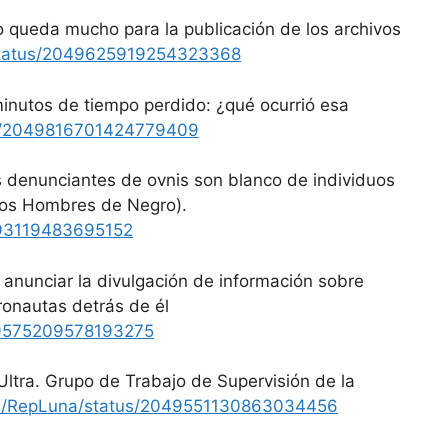
 queda mucho para la publicación de los archivos
/status/2049625919254323368
inutos de tiempo perdido: ¿qué ocurrió esa
tus/2049816701424779409
s denunciantes de ovnis son blanco de individuos
los Hombres de Negro).
9893119483695152
anunciar la divulgación de información sobre
ronautas detrás de él
049575209578193275
ltra. Grupo de Trabajo de Supervisión de la
om/RepLuna/status/2049551130863034456