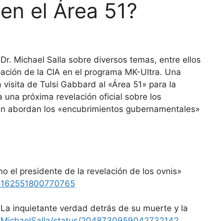
 en el Área 51?
 Dr. Michael Salla sobre diversos temas, entre ellos
ipación de la CIA en el programa MK-Ultra. Una
 visita de Tulsi Gabbard al «Área 51» para la
 una próxima revelación oficial sobre los
ién abordan los «encubrimientos gubernamentales»
o el presidente de la revelación de los ovnis»
048162551800770765
 La inquietante verdad detrás de su muerte y la
m/MichaelSalla/status/2048730959042732142