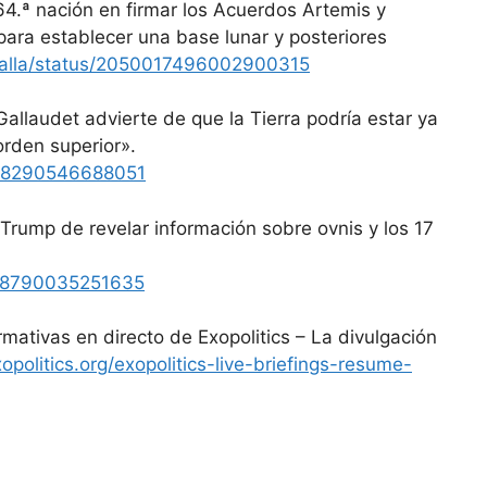
64.ª nación en firmar los Acuerdos Artemis y
para establecer una base lunar y posteriores
lSalla/status/2050017496002900315
Gallaudet advierte de que la Tierra podría estar ya
orden superior».
0018290546688051
 Trump de revelar información sobre ovnis y los 17
0178790035251635
mativas en directo de Exopolitics – La divulgación
xopolitics.org/exopolitics-live-briefings-resume-