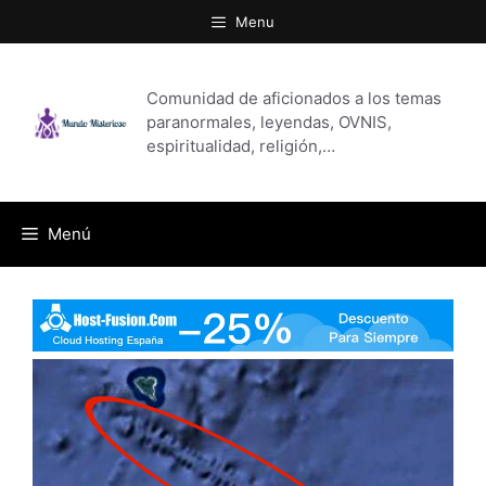
Saltar
Menu
al
contenido
Comunidad de aficionados a los temas
paranormales, leyendas, OVNIS,
espiritualidad, religión,…
Menú