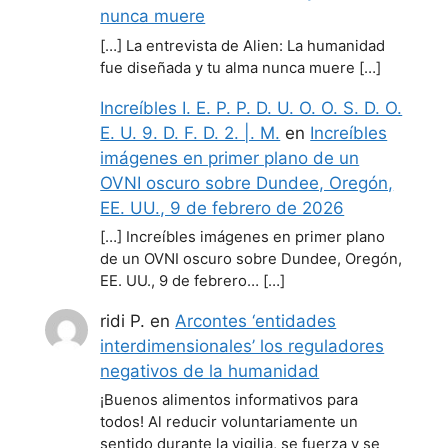
nunca muere
[…] La entrevista de Alien: La humanidad
fue diseñada y tu alma nunca muere […]
Increíbles I. E. P. P. D. U. O. O. S. D. O.
E. U. 9. D. F. D. 2. |. M.
en
Increíbles
imágenes en primer plano de un
OVNI oscuro sobre Dundee, Oregón,
EE. UU., 9 de febrero de 2026
[…] Increíbles imágenes en primer plano
de un OVNI oscuro sobre Dundee, Oregón,
EE. UU., 9 de febrero… […]
ridi P.
en
Arcontes ‘entidades
interdimensionales’ los reguladores
negativos de la humanidad
¡Buenos alimentos informativos para
todos! Al reducir voluntariamente un
sentido durante la vigilia, se fuerza y se