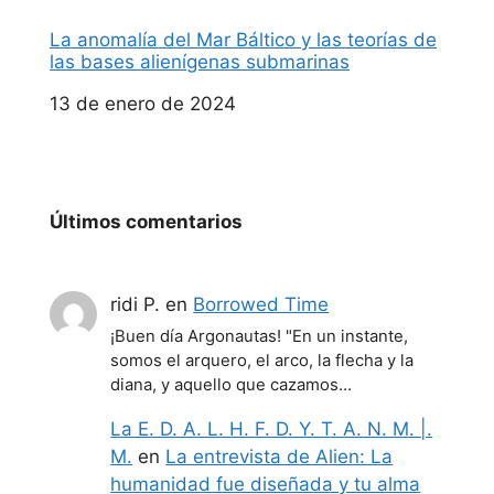
La anomalía del Mar Báltico y las teorías de
las bases alienígenas submarinas
Fecha
13 de enero de 2024
Últimos comentarios
ridi P.
en
Borrowed Time
¡Buen día Argonautas! "En un instante,
somos el arquero, el arco, la flecha y la
diana, y aquello que cazamos…
La E. D. A. L. H. F. D. Y. T. A. N. M. |.
M.
en
La entrevista de Alien: La
humanidad fue diseñada y tu alma