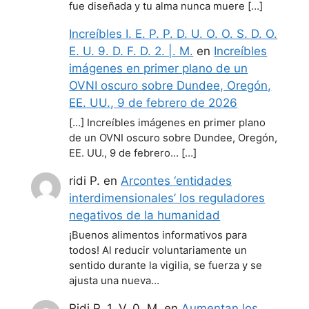
fue diseñada y tu alma nunca muere […]
Increíbles I. E. P. P. D. U. O. O. S. D. O.
E. U. 9. D. F. D. 2. |. M.
en
Increíbles
imágenes en primer plano de un
OVNI oscuro sobre Dundee, Oregón,
EE. UU., 9 de febrero de 2026
[…] Increíbles imágenes en primer plano
de un OVNI oscuro sobre Dundee, Oregón,
EE. UU., 9 de febrero… […]
ridi P.
en
Arcontes ‘entidades
interdimensionales’ los reguladores
negativos de la humanidad
¡Buenos alimentos informativos para
todos! Al reducir voluntariamente un
sentido durante la vigilia, se fuerza y se
ajusta una nueva…
Ridi P. 1. V. 0. M.
en
Aumentan los