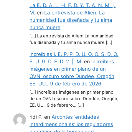
La E. D. A. L. H. F. D. Y. T. A. N. M. |.
M.
en
La entrevista de Alien: La
humanidad fue diseñada y tu alma
nunca muere
[…] La entrevista de Alien: La humanidad
fue diseñada y tu alma nunca muere […]
Increíbles I. E. P. P. D. U. O. O. S. D. O.
E. U. 9. D. F. D. 2. |. M.
en
Increíbles
imágenes en primer plano de un
OVNI oscuro sobre Dundee, Oregón,
EE. UU., 9 de febrero de 2026
[…] Increíbles imágenes en primer plano
de un OVNI oscuro sobre Dundee, Oregón,
EE. UU., 9 de febrero… […]
ridi P.
en
Arcontes ‘entidades
interdimensionales’ los reguladores
negativos de la humanidad