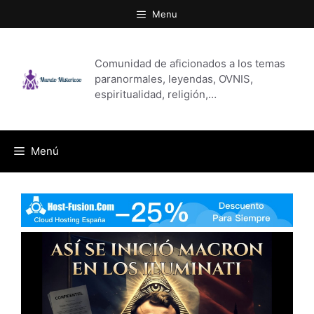
Saltar
Menu
al
contenido
Comunidad de aficionados a los temas
paranormales, leyendas, OVNIS,
espiritualidad, religión,…
Menú