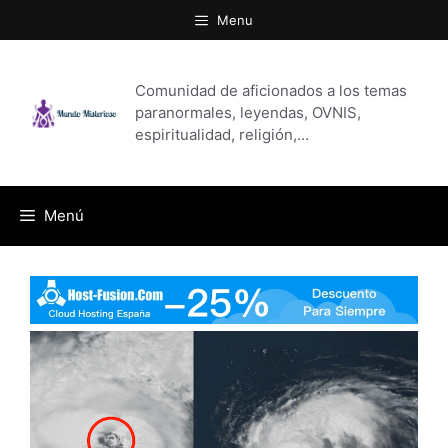
Saltar
Menu
al
contenido
Comunidad de aficionados a los temas
paranormales, leyendas, OVNIS,
espiritualidad, religión,…
Menú