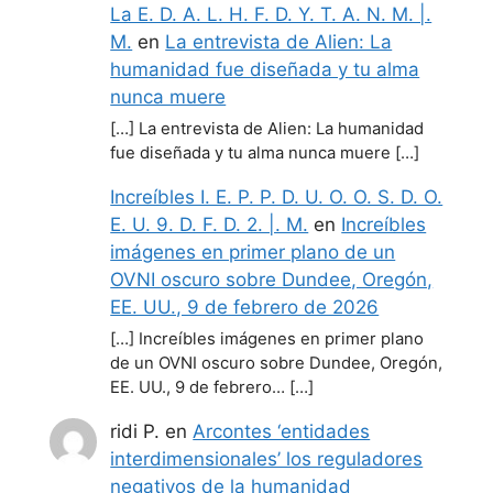
La E. D. A. L. H. F. D. Y. T. A. N. M. |.
M.
en
La entrevista de Alien: La
humanidad fue diseñada y tu alma
nunca muere
[…] La entrevista de Alien: La humanidad
fue diseñada y tu alma nunca muere […]
Increíbles I. E. P. P. D. U. O. O. S. D. O.
E. U. 9. D. F. D. 2. |. M.
en
Increíbles
imágenes en primer plano de un
OVNI oscuro sobre Dundee, Oregón,
EE. UU., 9 de febrero de 2026
[…] Increíbles imágenes en primer plano
de un OVNI oscuro sobre Dundee, Oregón,
EE. UU., 9 de febrero… […]
ridi P.
en
Arcontes ‘entidades
interdimensionales’ los reguladores
negativos de la humanidad