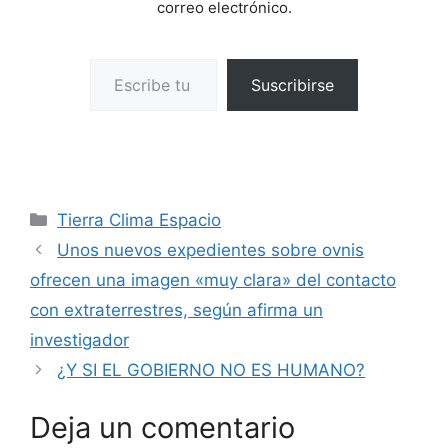
correo electrónico.
Escribe tu correo electrónico…
Suscribirse
Categorías
Tierra Clima Espacio
Unos nuevos expedientes sobre ovnis
ofrecen una imagen «muy clara» del contacto
con extraterrestres, según afirma un
investigador
¿Y SI EL GOBIERNO NO ES HUMANO?
Deja un comentario