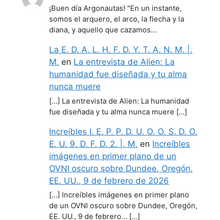
¡Buen día Argonautas! "En un instante,
somos el arquero, el arco, la flecha y la
diana, y aquello que cazamos…
La E. D. A. L. H. F. D. Y. T. A. N. M. |.
M.
en
La entrevista de Alien: La
humanidad fue diseñada y tu alma
nunca muere
[…] La entrevista de Alien: La humanidad
fue diseñada y tu alma nunca muere […]
Increíbles I. E. P. P. D. U. O. O. S. D. O.
E. U. 9. D. F. D. 2. |. M.
en
Increíbles
imágenes en primer plano de un
OVNI oscuro sobre Dundee, Oregón,
EE. UU., 9 de febrero de 2026
[…] Increíbles imágenes en primer plano
de un OVNI oscuro sobre Dundee, Oregón,
EE. UU., 9 de febrero… […]