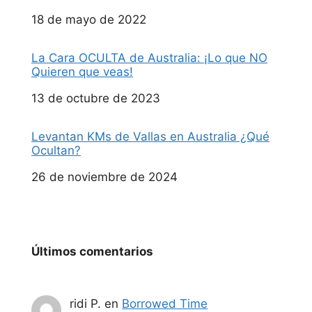
Fecha
18 de mayo de 2022
La Cara OCULTA de Australia: ¡Lo que NO
Quieren que veas!
Fecha
13 de octubre de 2023
Levantan KMs de Vallas en Australia ¿Qué
Ocultan?
Fecha
26 de noviembre de 2024
Últimos comentarios
ridi P.
en
Borrowed Time