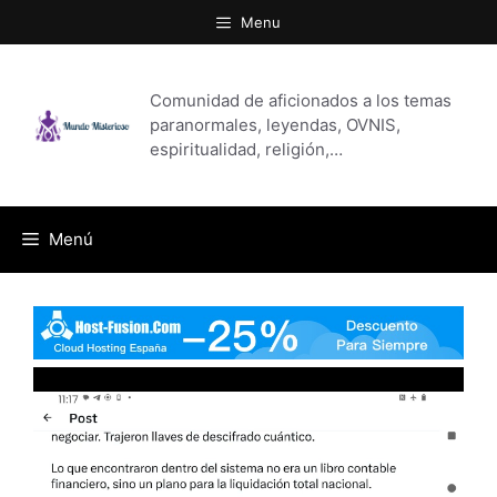
Saltar
Menu
al
contenido
Comunidad de aficionados a los temas
paranormales, leyendas, OVNIS,
espiritualidad, religión,…
Menú