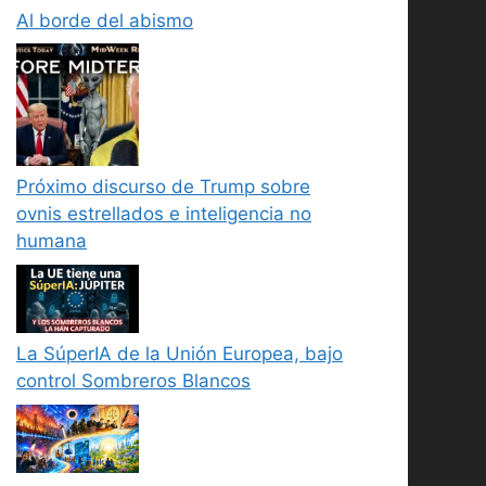
Al borde del abismo
Próximo discurso de Trump sobre
ovnis estrellados e inteligencia no
humana
La SúperIA de la Unión Europea, bajo
control Sombreros Blancos