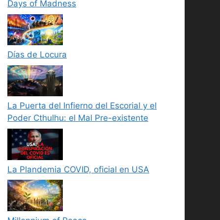
Days of Madness
Días de Locura
La Puerta del Infierno del Escorial y el
Poder Cthulhu: el Mal Pre-existente
La Plandemia COVID, oficial en USA