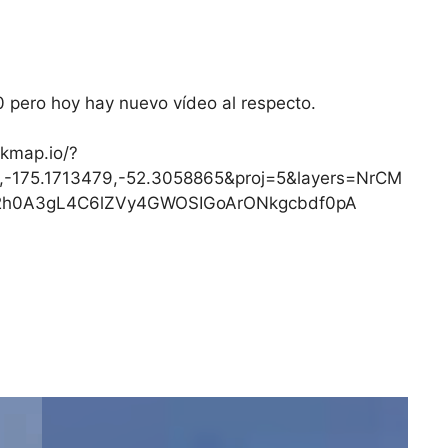
 pero hoy hay nuevo vídeo al respecto.
ckmap.io/?
,-175.1713479,-52.3058865&proj=5&layers=NrCM
h0A3gL4C6lZVy4GWOSIGoArONkgcbdf0pA