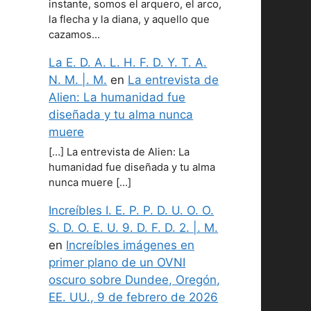
instante, somos el arquero, el arco,
la flecha y la diana, y aquello que
cazamos…
La E. D. A. L. H. F. D. Y. T. A.
N. M. |. M.
en
La entrevista de
Alien: La humanidad fue
diseñada y tu alma nunca
muere
[…] La entrevista de Alien: La
humanidad fue diseñada y tu alma
nunca muere […]
Increíbles I. E. P. P. D. U. O. O.
S. D. O. E. U. 9. D. F. D. 2. |. M.
en
Increíbles imágenes en
primer plano de un OVNI
oscuro sobre Dundee, Oregón,
EE. UU., 9 de febrero de 2026