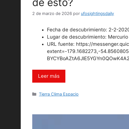
de esto?
2 de marzo de 2026
por
ufosightingsdaily
Fecha de descubrimiento: 2-2-2020
Lugar de descubrimiento: Mercurio
URL fuente: https://messenger.qui
extent=-179.1682273,-54.8560805
BYCYBoAZtA6JIE5YGYn0QOwK4A2
Leer más
Categorías
Tierra Clima Espacio