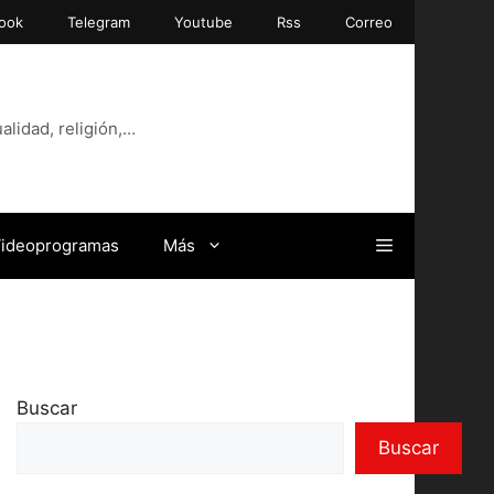
ook
Telegram
Youtube
Rss
Correo
alidad, religión,…
ideoprogramas
Más
Buscar
Buscar