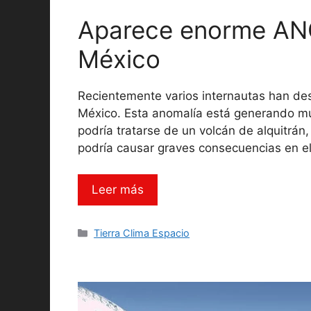
Aparece enorme ANO
México
Recientemente varios internautas han de
México. Esta anomalía está generando mu
podría tratarse de un volcán de alquitrán,
podría causar graves consecuencias en e
Leer más
Categorías
Tierra Clima Espacio