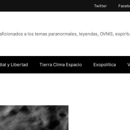
Twitter
Faceb
icionados a los temas paranormales, leyendas, OVNIS, espiritu
ial y Libertad
Tierra Clima Espacio
Exopolítica
V