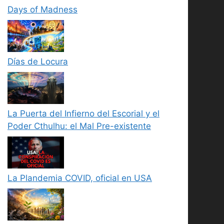
Days of Madness
Días de Locura
La Puerta del Infierno del Escorial y el
Poder Cthulhu: el Mal Pre-existente
La Plandemia COVID, oficial en USA