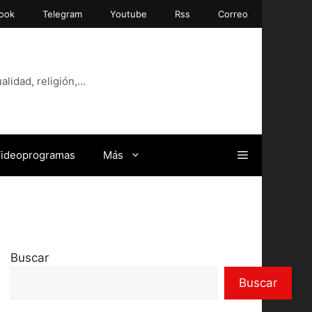
ook
Telegram
Youtube
Rss
Correo
alidad, religión,…
ideoprogramas
Más
Buscar
Buscar