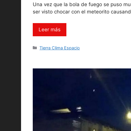
Una vez que la bola de fuego se puso muy
ser visto chocar con el meteorito causand
Leer más
Categorías
Tierra Clima Espacio