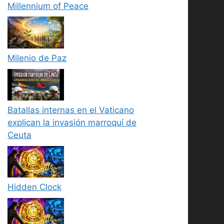
Millennium of Peace
Milenio de Paz
Batallas internas en el Vaticano
explican la invasión marroquí de
Ceuta
Hidden Clock