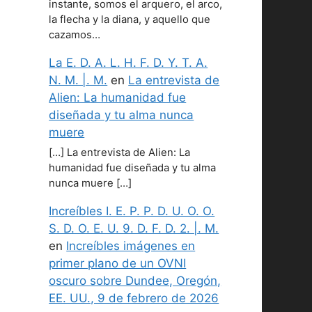
instante, somos el arquero, el arco,
la flecha y la diana, y aquello que
cazamos…
La E. D. A. L. H. F. D. Y. T. A.
N. M. |. M.
en
La entrevista de
Alien: La humanidad fue
diseñada y tu alma nunca
muere
[…] La entrevista de Alien: La
humanidad fue diseñada y tu alma
nunca muere […]
Increíbles I. E. P. P. D. U. O. O.
S. D. O. E. U. 9. D. F. D. 2. |. M.
en
Increíbles imágenes en
primer plano de un OVNI
oscuro sobre Dundee, Oregón,
EE. UU., 9 de febrero de 2026