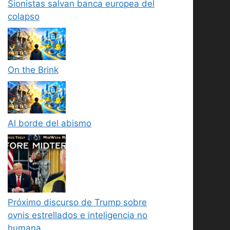
Sionistas salvan banca europea del
colapso
On the Brink
Al borde del abismo
Próximo discurso de Trump sobre
ovnis estrellados e inteligencia no
humana