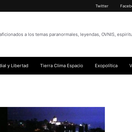
Twitter
Faceb
icionados a los temas paranormales, leyendas, OVNIS, espiritu
ial y Libertad
Tierra Clima Espacio
Exopolítica
V