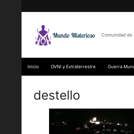
Saltar
al
contenido
Comunidad de af
Inicio
OVNI y Extraterrestre
Guerra Mund
destello