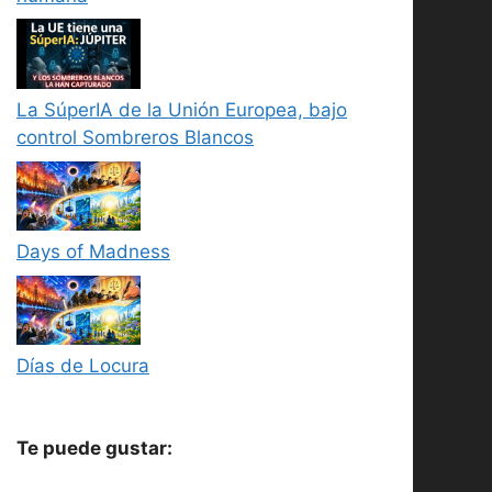
La SúperIA de la Unión Europea, bajo
control Sombreros Blancos
Days of Madness
Días de Locura
Te puede gustar: