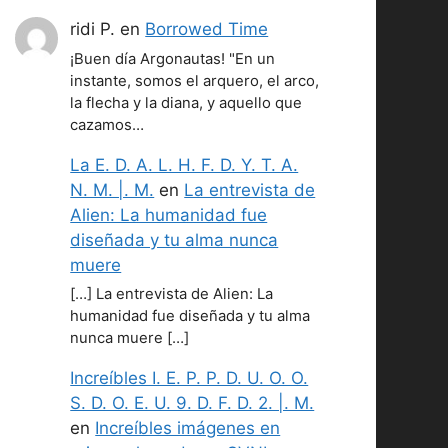
ridi P.
en
Borrowed Time
¡Buen día Argonautas! "En un
instante, somos el arquero, el arco,
la flecha y la diana, y aquello que
cazamos…
La E. D. A. L. H. F. D. Y. T. A.
N. M. |. M.
en
La entrevista de
Alien: La humanidad fue
diseñada y tu alma nunca
muere
[…] La entrevista de Alien: La
humanidad fue diseñada y tu alma
nunca muere […]
Increíbles I. E. P. P. D. U. O. O.
S. D. O. E. U. 9. D. F. D. 2. |. M.
en
Increíbles imágenes en