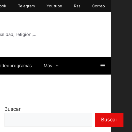
ook
Telegram
Youtube
Rss
Correo
alidad, religión,…
ideoprogramas
Más
Buscar
Buscar