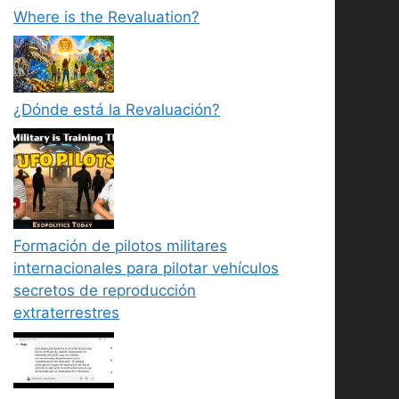
Where is the Revaluation?
¿Dónde está la Revaluación?
Formación de pilotos militares
internacionales para pilotar vehículos
secretos de reproducción
extraterrestres