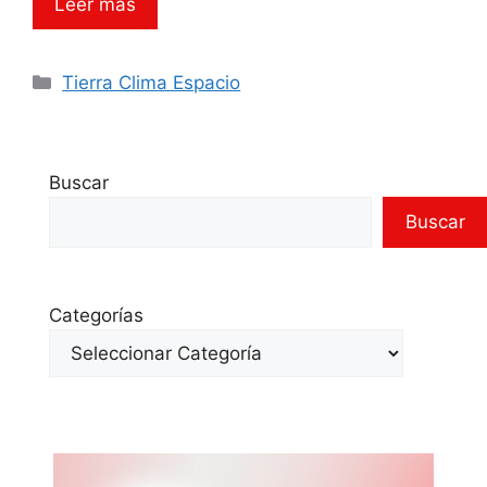
Leer más
Categorías
Tierra Clima Espacio
Buscar
Buscar
Categorías