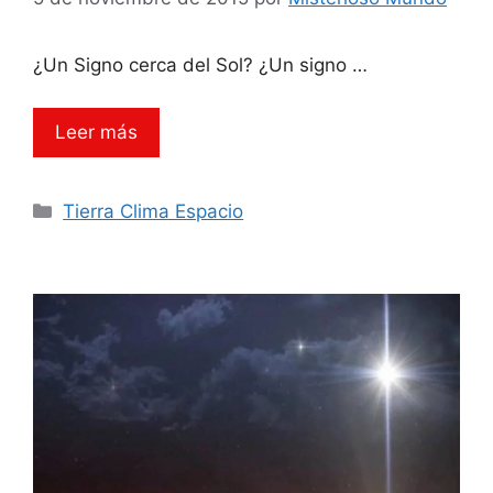
¿Un Signo cerca del Sol? ¿Un signo …
Leer más
Categorías
Tierra Clima Espacio