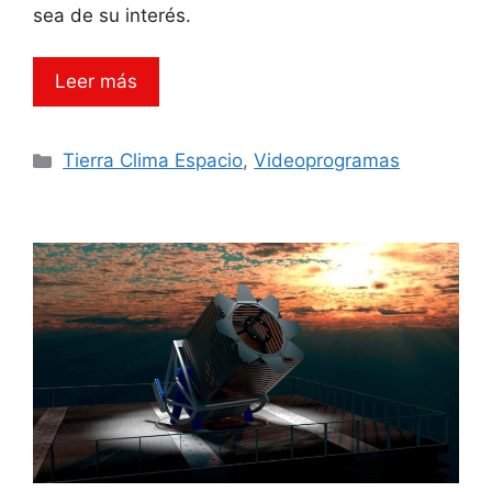
sea de su interés.
Leer más
Categorías
Tierra Clima Espacio
,
Videoprogramas