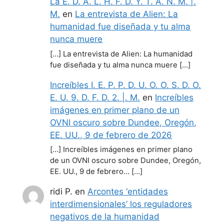
La E. D. A. L. H. F. D. Y. T. A. N. M. |.
M.
en
La entrevista de Alien: La
humanidad fue diseñada y tu alma
nunca muere
[…] La entrevista de Alien: La humanidad
fue diseñada y tu alma nunca muere […]
Increíbles I. E. P. P. D. U. O. O. S. D. O.
E. U. 9. D. F. D. 2. |. M.
en
Increíbles
imágenes en primer plano de un
OVNI oscuro sobre Dundee, Oregón,
EE. UU., 9 de febrero de 2026
[…] Increíbles imágenes en primer plano
de un OVNI oscuro sobre Dundee, Oregón,
EE. UU., 9 de febrero… […]
ridi P.
en
Arcontes ‘entidades
interdimensionales’ los reguladores
negativos de la humanidad