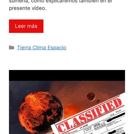
sumeria, como explicaremos también en el
presente vídeo.
Leer más
Categorías
Tierra Clima Espacio