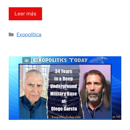
Leer más
Categorías
Exopolítica