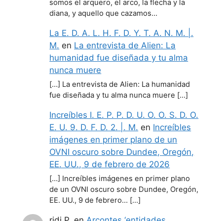
somos el arquero, el arco, la flecha y la
diana, y aquello que cazamos…
La E. D. A. L. H. F. D. Y. T. A. N. M. |.
M.
en
La entrevista de Alien: La
humanidad fue diseñada y tu alma
nunca muere
[…] La entrevista de Alien: La humanidad
fue diseñada y tu alma nunca muere […]
Increíbles I. E. P. P. D. U. O. O. S. D. O.
E. U. 9. D. F. D. 2. |. M.
en
Increíbles
imágenes en primer plano de un
OVNI oscuro sobre Dundee, Oregón,
EE. UU., 9 de febrero de 2026
[…] Increíbles imágenes en primer plano
de un OVNI oscuro sobre Dundee, Oregón,
EE. UU., 9 de febrero… […]
ridi P.
en
Arcontes ‘entidades