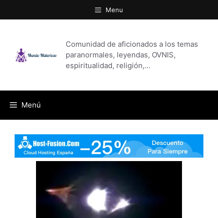
Saltar
Menu
al
contenido
Comunidad de aficionados a los temas
paranormales, leyendas, OVNIS,
espiritualidad, religión,…
Menú