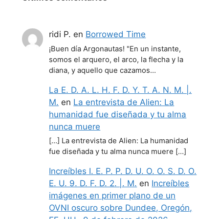
ridi P.
en
Borrowed Time
¡Buen día Argonautas! "En un instante,
somos el arquero, el arco, la flecha y la
diana, y aquello que cazamos…
La E. D. A. L. H. F. D. Y. T. A. N. M. |.
M.
en
La entrevista de Alien: La
humanidad fue diseñada y tu alma
nunca muere
[…] La entrevista de Alien: La humanidad
fue diseñada y tu alma nunca muere […]
Increíbles I. E. P. P. D. U. O. O. S. D. O.
E. U. 9. D. F. D. 2. |. M.
en
Increíbles
imágenes en primer plano de un
OVNI oscuro sobre Dundee, Oregón,