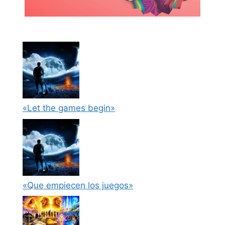
«Let the games begin»
«Que empiecen los juegos»