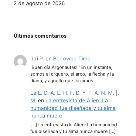
Fecha
2 de agosto de 2026
Últimos comentarios
ridi P.
en
Borrowed Time
¡Buen día Argonautas! "En un instante,
somos el arquero, el arco, la flecha y la
diana, y aquello que cazamos…
La E. D. A. L. H. F. D. Y. T. A. N. M. |.
M.
en
La entrevista de Alien: La
humanidad fue diseñada y tu alma
nunca muere
[…] La entrevista de Alien: La humanidad
fue diseñada y tu alma nunca muere […]