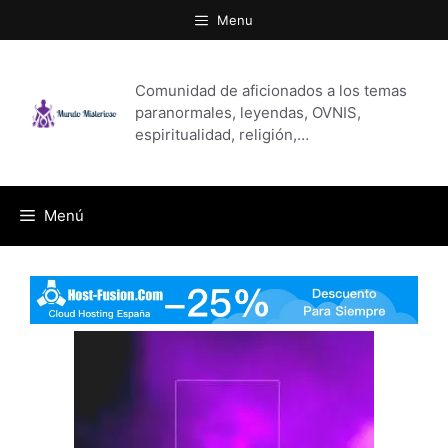
Saltar
Menu
al
contenido
Comunidad de aficionados a los temas
paranormales, leyendas, OVNIS,
espiritualidad, religión,…
Menú