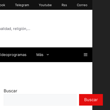
ook
Telegram
Youtube
Rss
Correo
alidad, religión,…
ideoprogramas
Más
Buscar
Buscar