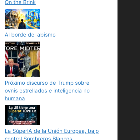
On the Brink
Al borde del abismo
Próximo discurso de Trump sobre
ovnis estrellados e inteligencia no
humana
La SúperIA de la Unión Europea, bajo
control Sombreros Blancos