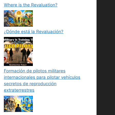
Where is the Revaluation?
¿Dónde está la Revaluación?
Formación de pilotos militares
internacionales para pilotar vehículos
secretos de reproducción
extraterrestres