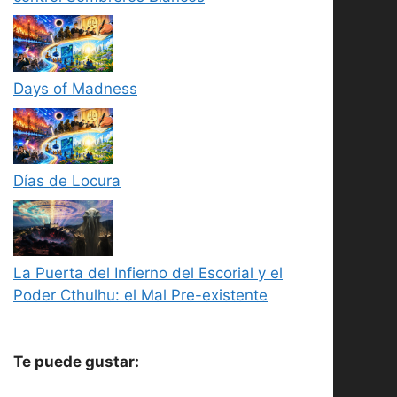
Days of Madness
Días de Locura
La Puerta del Infierno del Escorial y el
Poder Cthulhu: el Mal Pre-existente
Te puede gustar: