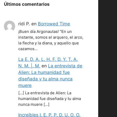
Últimos comentarios
ridi P.
en
Borrowed Time
¡Buen día Argonautas! "En un
instante, somos el arquero, el arco,
la flecha y la diana, y aquello que
cazamos…
La E. D. A. L. H. F. D. Y. T. A.
N. M. |. M.
en
La entrevista de
Alien: La humanidad fue
diseñada y tu alma nunca
muere
[…] La entrevista de Alien: La
humanidad fue diseñada y tu alma
nunca muere […]
Increíbles I. E. P. P. D. U. O. O.