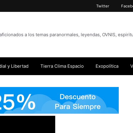
Twitter
Faceb
icionados a los temas paranormales, leyendas, OVNIS, espiritu
ial y Libertad
Tierra Clima Espacio
Exopolítica
V