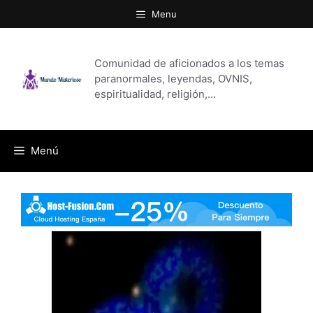
Saltar
Menu
al
contenido
Comunidad de aficionados a los temas
paranormales, leyendas, OVNIS,
espiritualidad, religión,…
Menú