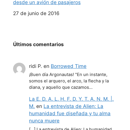
desde un avión de pasajeros
Fecha
27 de junio de 2016
Últimos comentarios
ridi P.
en
Borrowed Time
¡Buen día Argonautas! "En un instante,
somos el arquero, el arco, la flecha y la
diana, y aquello que cazamos…
La E. D. A. L. H. F. D. Y. T. A. N. M. |.
M.
en
La entrevista de Alien: La
humanidad fue diseñada y tu alma
nunca muere
[…] La entrevista de Alien: La humanidad