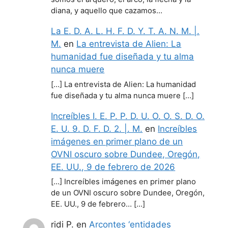
diana, y aquello que cazamos…
La E. D. A. L. H. F. D. Y. T. A. N. M. |.
M.
en
La entrevista de Alien: La
humanidad fue diseñada y tu alma
nunca muere
[…] La entrevista de Alien: La humanidad
fue diseñada y tu alma nunca muere […]
Increíbles I. E. P. P. D. U. O. O. S. D. O.
E. U. 9. D. F. D. 2. |. M.
en
Increíbles
imágenes en primer plano de un
OVNI oscuro sobre Dundee, Oregón,
EE. UU., 9 de febrero de 2026
[…] Increíbles imágenes en primer plano
de un OVNI oscuro sobre Dundee, Oregón,
EE. UU., 9 de febrero… […]
ridi P.
en
Arcontes ‘entidades