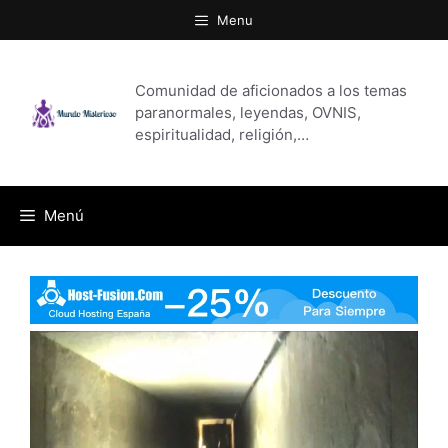
Saltar
Menu
al
contenido
Comunidad de aficionados a los temas
paranormales, leyendas, OVNIS,
espiritualidad, religión,…
Menú