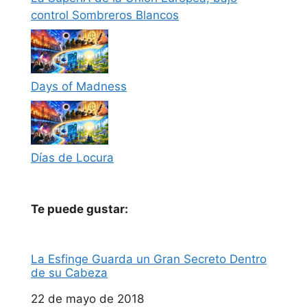
control Sombreros Blancos
Days of Madness
Días de Locura
Te puede gustar:
La Esfinge Guarda un Gran Secreto Dentro
de su Cabeza
Fecha
22 de mayo de 2018