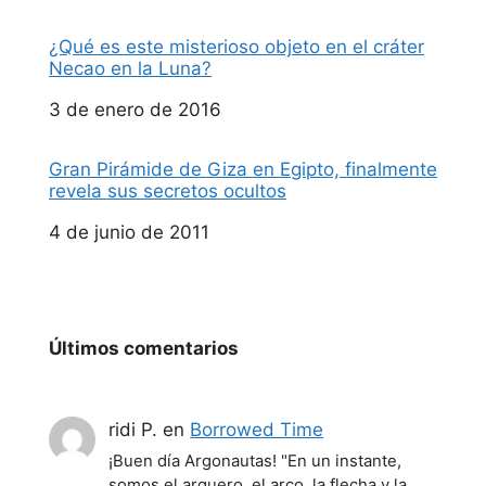
¿Qué es este misterioso objeto en el cráter
Necao en la Luna?
Fecha
3 de enero de 2016
Gran Pirámide de Giza en Egipto, finalmente
revela sus secretos ocultos
Fecha
4 de junio de 2011
Últimos comentarios
ridi P.
en
Borrowed Time
¡Buen día Argonautas! "En un instante,
somos el arquero, el arco, la flecha y la