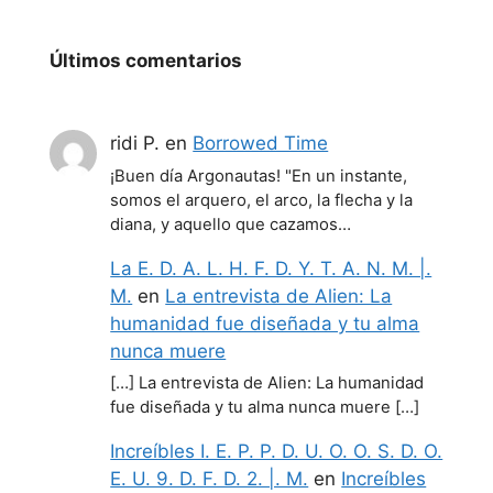
Últimos comentarios
ridi P.
en
Borrowed Time
¡Buen día Argonautas! "En un instante,
somos el arquero, el arco, la flecha y la
diana, y aquello que cazamos…
La E. D. A. L. H. F. D. Y. T. A. N. M. |.
M.
en
La entrevista de Alien: La
humanidad fue diseñada y tu alma
nunca muere
[…] La entrevista de Alien: La humanidad
fue diseñada y tu alma nunca muere […]
Increíbles I. E. P. P. D. U. O. O. S. D. O.
E. U. 9. D. F. D. 2. |. M.
en
Increíbles