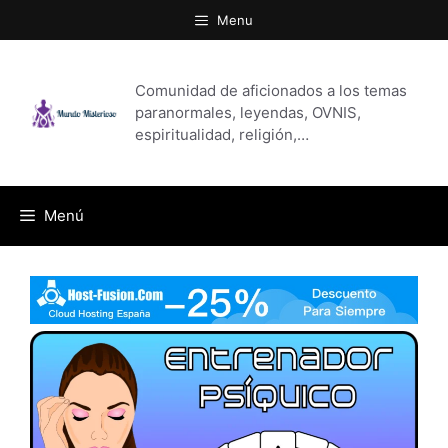
Saltar
Menu
al
contenido
Comunidad de aficionados a los temas
paranormales, leyendas, OVNIS,
espiritualidad, religión,…
Menú