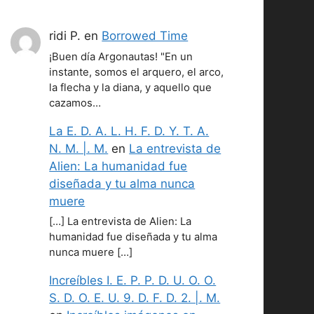
ridi P.
en
Borrowed Time
¡Buen día Argonautas! "En un
instante, somos el arquero, el arco,
la flecha y la diana, y aquello que
cazamos…
La E. D. A. L. H. F. D. Y. T. A.
N. M. |. M.
en
La entrevista de
Alien: La humanidad fue
diseñada y tu alma nunca
muere
[…] La entrevista de Alien: La
humanidad fue diseñada y tu alma
nunca muere […]
Increíbles I. E. P. P. D. U. O. O.
S. D. O. E. U. 9. D. F. D. 2. |. M.