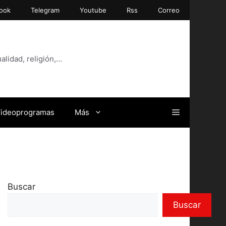
ook
Telegram
Youtube
Rss
Correo
alidad, religión,…
ideoprogramas
Más
Buscar
Buscar