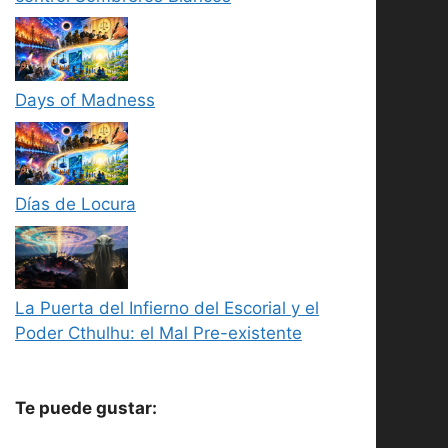
Days of Madness
Días de Locura
La Puerta del Infierno del Escorial y el
Poder Cthulhu: el Mal Pre-existente
Te puede gustar: