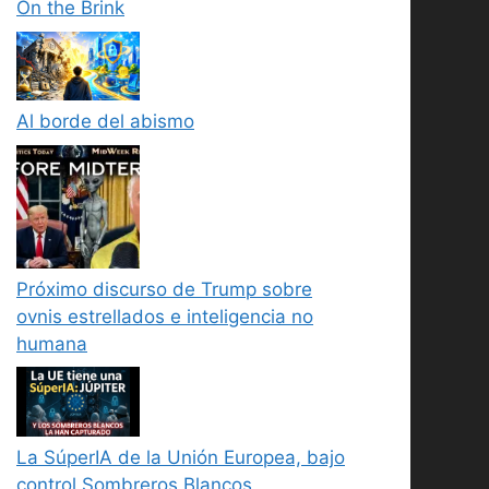
On the Brink
Al borde del abismo
Próximo discurso de Trump sobre
ovnis estrellados e inteligencia no
humana
La SúperIA de la Unión Europea, bajo
control Sombreros Blancos