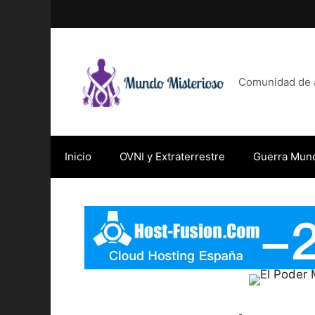
Saltar
al
contenido
Comunidad de af
Inicio
OVNI y Extraterrestre
Guerra Mund