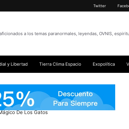
Twitter
Faceb
icionados a los temas paranormales, leyendas, OVNIS, espiritu
ial y Libertad
Tierra Clima Espacio
Exopolítica
V