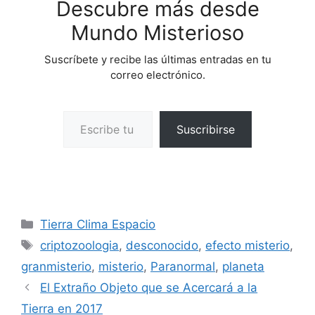
Descubre más desde
Mundo Misterioso
Suscríbete y recibe las últimas entradas en tu
correo electrónico.
Escribe tu correo electrónico…
Suscribirse
Categorías
Tierra Clima Espacio
Etiquetas
criptozoologia
,
desconocido
,
efecto misterio
,
granmisterio
,
misterio
,
Paranormal
,
planeta
El Extraño Objeto que se Acercará a la
Tierra en 2017