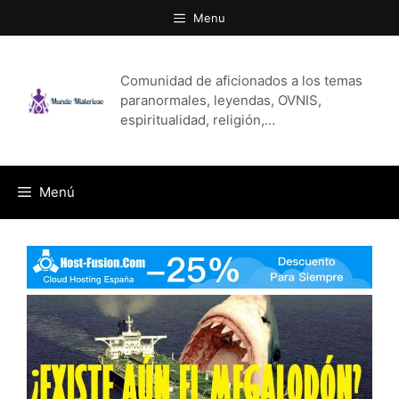
Saltar
Menu
al
contenido
Comunidad de aficionados a los temas
paranormales, leyendas, OVNIS,
espiritualidad, religión,…
Menú