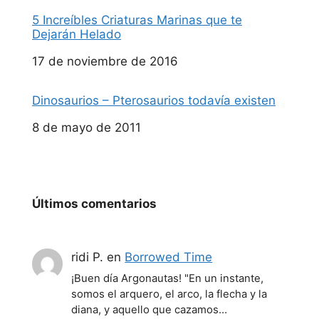
5 Increíbles Criaturas Marinas que te
Dejarán Helado
Fecha
17 de noviembre de 2016
Dinosaurios – Pterosaurios todavía existen
Fecha
8 de mayo de 2011
Últimos comentarios
ridi P.
en
Borrowed Time
¡Buen día Argonautas! "En un instante,
somos el arquero, el arco, la flecha y la
diana, y aquello que cazamos…