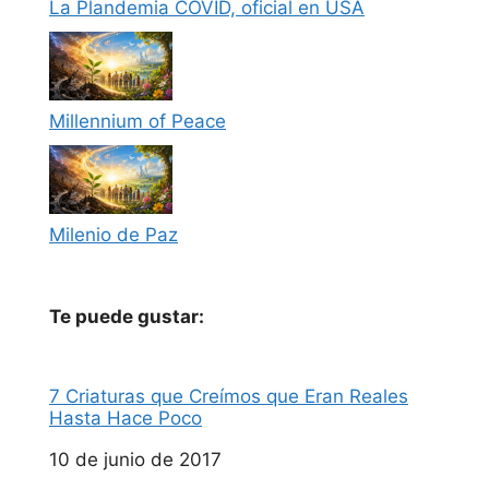
La Plandemia COVID, oficial en USA
Millennium of Peace
Milenio de Paz
Te puede gustar:
7 Criaturas que Creímos que Eran Reales
Hasta Hace Poco
Fecha
10 de junio de 2017