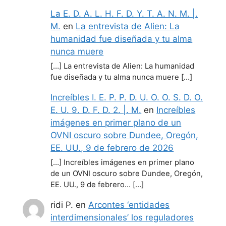
La E. D. A. L. H. F. D. Y. T. A. N. M. |.
M.
en
La entrevista de Alien: La
humanidad fue diseñada y tu alma
nunca muere
[…] La entrevista de Alien: La humanidad
fue diseñada y tu alma nunca muere […]
Increíbles I. E. P. P. D. U. O. O. S. D. O.
E. U. 9. D. F. D. 2. |. M.
en
Increíbles
imágenes en primer plano de un
OVNI oscuro sobre Dundee, Oregón,
EE. UU., 9 de febrero de 2026
[…] Increíbles imágenes en primer plano
de un OVNI oscuro sobre Dundee, Oregón,
EE. UU., 9 de febrero… […]
ridi P.
en
Arcontes ‘entidades
interdimensionales’ los reguladores