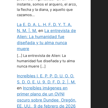
instante, somos el arquero, el arco,
la flecha y la diana, y aquello que
cazamos…
La E. D. A. L. H. F. D. Y. T. A.
N. M. |. M.
en
La entrevista de
Alien: La humanidad fue
diseñada y tu alma nunca
muere
[…] La entrevista de Alien: La
humanidad fue diseñada y tu alma
nunca muere […]
Increíbles I. E. P. P. D. U. O. O.
S. D. O. E. U. 9. D. F. D. 2. |. M.
en
Increíbles imágenes en
primer plano de un OVNI
oscuro sobre Dundee, Oregón,
EE. UU., 9 de febrero de 2026