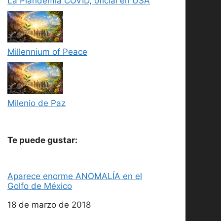
La Plandemia COVID, oficial en USA
Millennium of Peace
Milenio de Paz
Te puede gustar:
Aparece enorme ANOMALÍA en el
Golfo de México
Fecha
18 de marzo de 2018