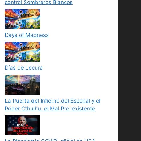
control Sombreros Blancos
Days of Madness
Días de Locura
La Puerta del Infierno del Escorial y el
Poder Cthulhu: el Mal Pre-existente