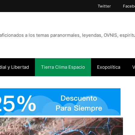
Twitter
Faceb
icionados a los temas paranormales, leyendas, OVNIS, espiritu
ial y Libertad
Tierra Clima Espacio
Exopolítica
V