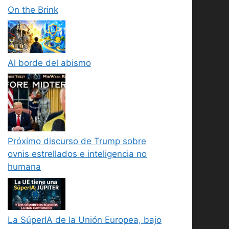
On the Brink
Al borde del abismo
Próximo discurso de Trump sobre
ovnis estrellados e inteligencia no
humana
La SúperIA de la Unión Europea, bajo