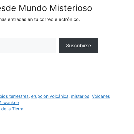
sde Mundo Misterioso
imas entradas en tu correo electrónico.
Suscribirse
ios terrestres
,
erupción volcánica
,
misterios
,
Volcanes
 Milwaukee
 de la Tierra