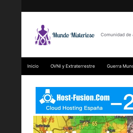
Saltar
al
contenido
Comunidad de af
Inicio
OVNI y Extraterrestre
Guerra Mund