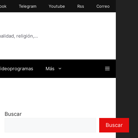
ook
Telegram
Youtube
Rss
Correo
alidad, religión,…
ideoprogramas
Más
Buscar
Buscar