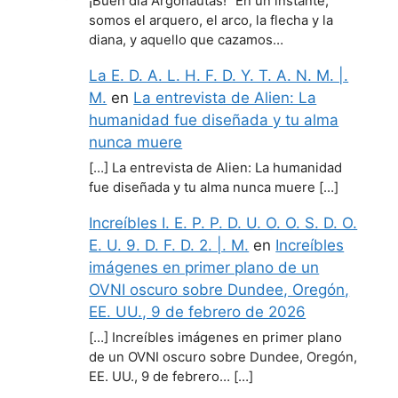
¡Buen día Argonautas! "En un instante,
somos el arquero, el arco, la flecha y la
diana, y aquello que cazamos…
La E. D. A. L. H. F. D. Y. T. A. N. M. |.
M.
en
La entrevista de Alien: La
humanidad fue diseñada y tu alma
nunca muere
[…] La entrevista de Alien: La humanidad
fue diseñada y tu alma nunca muere […]
Increíbles I. E. P. P. D. U. O. O. S. D. O.
E. U. 9. D. F. D. 2. |. M.
en
Increíbles
imágenes en primer plano de un
OVNI oscuro sobre Dundee, Oregón,
EE. UU., 9 de febrero de 2026
[…] Increíbles imágenes en primer plano
de un OVNI oscuro sobre Dundee, Oregón,
EE. UU., 9 de febrero… […]