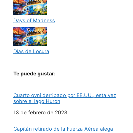
Days of Madness
Días de Locura
Te puede gustar:
Cuarto ovni derribado por EE.UU., esta vez
sobre el lago Huron
Fecha
13 de febrero de 2023
Capitán retirado de la Fuerza Aérea alega