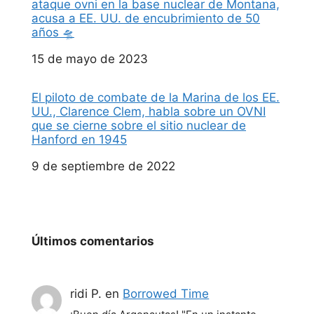
ataque ovni en la base nuclear de Montana,
acusa a EE. UU. de encubrimiento de 50
años 🛸
Fecha
15 de mayo de 2023
El piloto de combate de la Marina de los EE.
UU., Clarence Clem, habla sobre un OVNI
que se cierne sobre el sitio nuclear de
Hanford en 1945
Fecha
9 de septiembre de 2022
Últimos comentarios
ridi P.
en
Borrowed Time