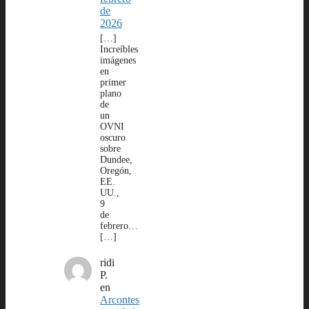
de
2026
[…]
Increíbles
imágenes
en
primer
plano
de
un
OVNI
oscuro
sobre
Dundee,
Oregón,
EE.
UU.,
9
de
febrero…
[…]
ridi
P.
en
Arcontes