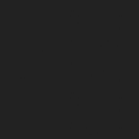
Cookie
Duración
Descripción
This cookie is set by GDPR
Cookie Consent plugin. The
cookielawinfo-
11
cookie is used to store the user
checkbox-analytics
months
consent for the cookies in the
category "Analytics".
The cookie is set by GDPR
cookielawinfo-
11
cookie consent to record the user
checkbox-functional
months
consent for the cookies in the
category "Functional".
This cookie is set by GDPR
Cookie Consent plugin. The
cookielawinfo-
11
cookies is used to store the user
checkbox-necessary
months
consent for the cookies in the
category "Necessary".
This cookie is set by GDPR
Cookie Consent plugin. The
cookielawinfo-
11
cookie is used to store the user
checkbox-others
months
consent for the cookies in the
category "Other.
This cookie is set by GDPR
cookielawinfo-
Cookie Consent plugin. The
11
checkbox-
cookie is used to store the user
months
performance
consent for the cookies in the