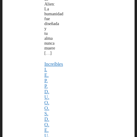
Alien:
La
humanidad
fue
diseñada
y
tu
alma
nunca
muere
[…]
Increíbles
I.
E.
P.
P.
D.
U.
O.
O.
S.
D.
O.
E.
U.