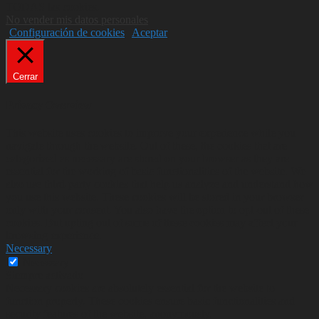
TODAS las cookies.
No vender mis datos personales
.
Configuración de cookies
Aceptar
Cerrar
Privacy Overview
This website uses cookies to improve your experience while you
navigate through the website. Out of these, the cookies that are
categorized as necessary are stored on your browser as they are
essential for the working of basic functionalities of the website. We
also use third-party cookies that help us analyze and understand how
you use this website. These cookies will be stored in your browser
only with your consent. You also have the option to opt-out of these
cookies. But opting out of some of these cookies may affect your
browsing experience.
Necessary
Necessary
Siempre activado
Necessary cookies are absolutely essential for the website to
function properly. These cookies ensure basic functionalities and
security features of the website, anonymously.