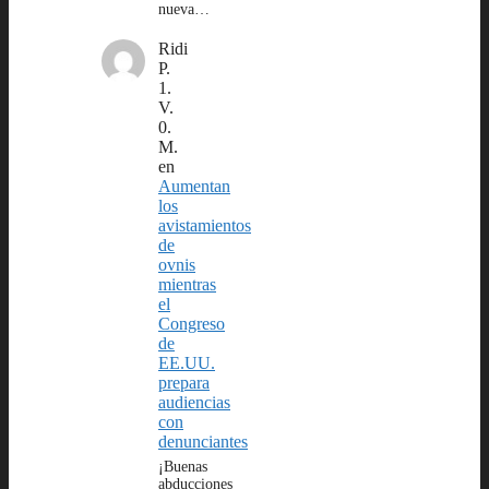
nueva…
Ridi
P.
1.
V.
0.
M.
en
Aumentan
los
avistamientos
de
ovnis
mientras
el
Congreso
de
EE.UU.
prepara
audiencias
con
denunciantes
¡Buenas
abducciones