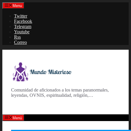
Saltar
Menu
al
contenido
Twitter
Facebook
Telegram
Youtube
Rss
Correo
Comunidad de aficionados a los temas paranormales,
leyendas, OVNIS, espiritualidad, religión,…
Menú