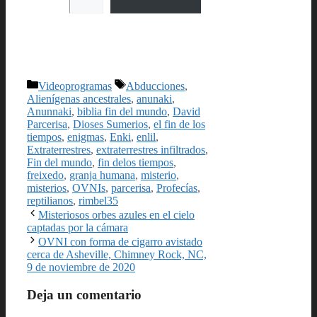
Categorías
Etiquetas
Videoprogramas
Abducciones
,
Alienígenas ancestrales
,
anunaki
,
Anunnaki
,
biblia fin del mundo
,
David
Parcerisa
,
Dioses Sumerios
,
el fin de los
tiempos
,
enigmas
,
Enki
,
enlil
,
Extraterrestres
,
extraterrestres infiltrados
,
Fin del mundo
,
fin delos tiempos
,
freixedo
,
granja humana
,
misterio
,
misterios
,
OVNIs
,
parcerisa
,
Profecías
,
reptilianos
,
rimbel35
Misteriosos orbes azules en el cielo
captadas por la cámara
OVNI con forma de cigarro avistado
cerca de Asheville, Chimney Rock, NC,
9 de noviembre de 2020
Deja un comentario