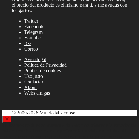
el precio del producto es el mismo para ti, y me ayudas con
los gastos.
Twitter
Facebook
Telegram
Youtube
Rss
Correo
Aviso legal
Política de Privacidad
Política de cookies
Uso justo
Contactar
About
Webs amigas
© 2009-2026 Mundo Misterioso
Cerrar
Utilizamos cookies en nuestro sitio web para ofrecerle la experiencia
más relevante al recordar sus preferencias y visitas repetidas. Al
hacer clic en «Aceptar», das tu consentimiento para el uso de