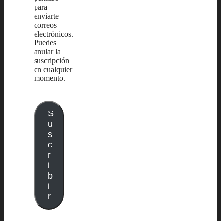
para
enviarte
correos
electrónicos.
Puedes
anular la
suscripción
en cualquier
momento.
S
u
s
c
r
i
b
i
r