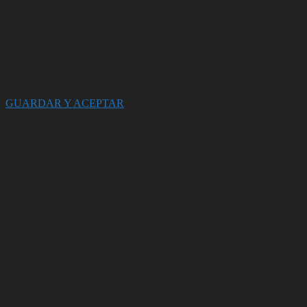
category "Performance".
The cookie is set by the GDPR
Cookie Consent plugin and is
11
used to store whether or not user
viewed_cookie_policy
months
has consented to the use of
cookies. It does not store any
personal data.
GUARDAR Y ACEPTAR