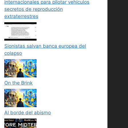
internacionales para pilotar vehículos
secretos de reproducción
extraterrestres
Sionistas salvan banca europea del
colapso
On the Brink
Al borde del abismo