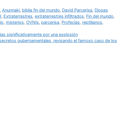
,
Anunnaki
,
biblia fin del mundo
,
David Parcerisa
,
Dioses
l
,
Extraterrestres
,
extraterrestres infiltrados
,
Fin del mundo
,
io
,
misterios
,
OVNIs
,
parcerisa
,
Profecías
,
reptilianos
,
as significativamente por una explosión
 secretos gubernamentales, revisando el famoso caso de los