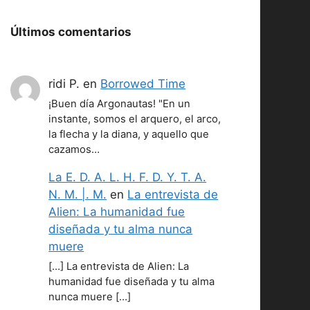
Últimos comentarios
ridi P.
en
Borrowed Time
¡Buen día Argonautas! "En un
instante, somos el arquero, el arco,
la flecha y la diana, y aquello que
cazamos…
La E. D. A. L. H. F. D. Y. T. A.
N. M. |. M.
en
La entrevista de
Alien: La humanidad fue
diseñada y tu alma nunca
muere
[…] La entrevista de Alien: La
humanidad fue diseñada y tu alma
nunca muere […]