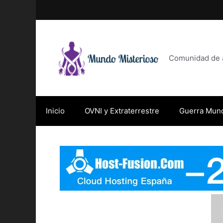
Saltar
al
contenido
Comunidad de af
Inicio
OVNI y Extraterrestre
Guerra Mund