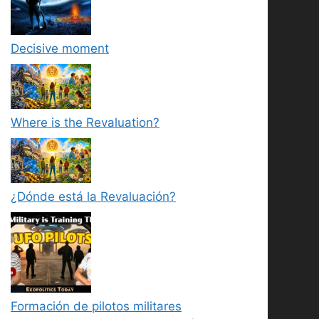
Decisive moment
Where is the Revaluation?
¿Dónde está la Revaluación?
Formación de pilotos militares