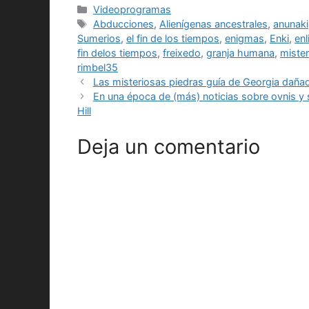
Categorías
Videoprogramas
Etiquetas
Abducciones
,
Alienígenas ancestrales
,
anunaki
Sumerios
,
el fin de los tiempos
,
enigmas
,
Enki
,
enli
fin delos tiempos
,
freixedo
,
granja humana
,
mister
rimbel35
Las misteriosas piedras guía de Georgia dañad
En una época de (más) noticias sobre ovnis y
Hill
Deja un comentario