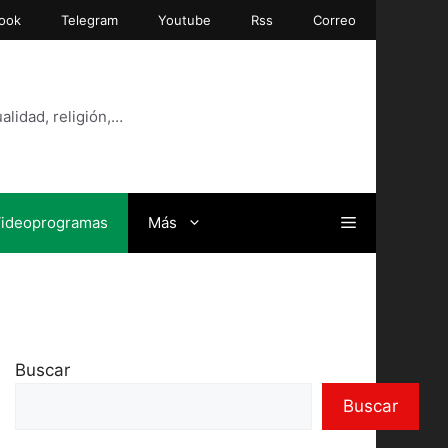
ook
Telegram
Youtube
Rss
Correo
alidad, religión,…
ideoprogramas
Más
Buscar
Buscar