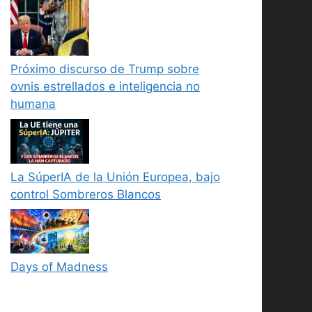
Próximo discurso de Trump sobre
ovnis estrellados e inteligencia no
humana
La SúperIA de la Unión Europea, bajo
control Sombreros Blancos
Days of Madness