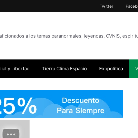
Twitter
Faceb
icionados a los temas paranormales, leyendas, OVNIS, espiritu
ial y Libertad
Tierra Clima Espacio
Exopolítica
V