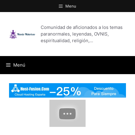
Saltar
Menu
al
contenido
Comunidad de aficionados a los temas
paranormales, leyendas, OVNIS,
espiritualidad, religión,…
Menú