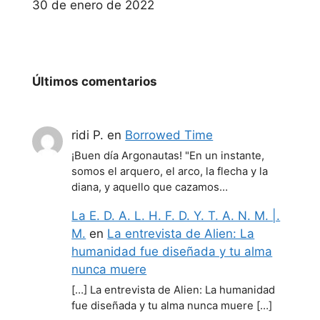
Fecha
30 de enero de 2022
Últimos comentarios
ridi P.
en
Borrowed Time
¡Buen día Argonautas! "En un instante,
somos el arquero, el arco, la flecha y la
diana, y aquello que cazamos…
La E. D. A. L. H. F. D. Y. T. A. N. M. |.
M.
en
La entrevista de Alien: La
humanidad fue diseñada y tu alma
nunca muere
[…] La entrevista de Alien: La humanidad
fue diseñada y tu alma nunca muere […]