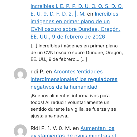
Increíbles I. E. P. P. D. U. O. O. S. D. O.
E. U. 9. D. F. D. 2. |. M.
en
Increíbles
imágenes en primer plano de un
OVNI oscuro sobre Dundee, Oregón,
EE. UU., 9 de febrero de 2026
[…] Increíbles imágenes en primer plano
de un OVNI oscuro sobre Dundee, Oregón,
EE. UU., 9 de febrero… […]
ridi P.
en
Arcontes ‘entidades
interdimensionales’ los reguladores
negativos de la humanidad
¡Buenos alimentos informativos para
todos! Al reducir voluntariamente un
sentido durante la vigilia, se fuerza y se
ajusta una nueva…
Ridi P. 1. V. 0. M.
en
Aumentan los
avistamientos de ovnis mientras el