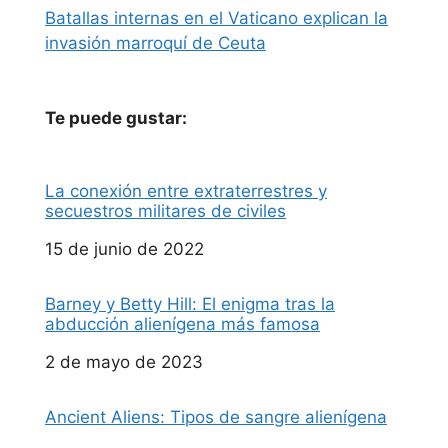
Batallas internas en el Vaticano explican la
invasión marroquí de Ceuta
Te puede gustar:
La conexión entre extraterrestres y
secuestros militares de civiles
Fecha
15 de junio de 2022
Barney y Betty Hill: El enigma tras la
abducción alienígena más famosa
Fecha
2 de mayo de 2023
Ancient Aliens: Tipos de sangre alienígena