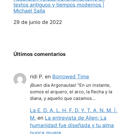
textos antiguos y tiempos modernos |
Michael Salla
Fecha
29 de junio de 2022
Últimos comentarios
ridi P.
en
Borrowed Time
¡Buen día Argonautas! "En un instante,
somos el arquero, el arco, la flecha y la
diana, y aquello que cazamos…
La E. D. A. L. H. F. D. Y. T. A. N. M. |.
M.
en
La entrevista de Alien: La
humanidad fue diseñada y tu alma
nunca muere