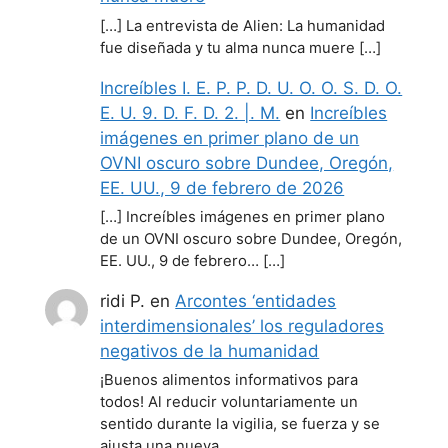
[…] La entrevista de Alien: La humanidad
fue diseñada y tu alma nunca muere […]
Increíbles I. E. P. P. D. U. O. O. S. D. O.
E. U. 9. D. F. D. 2. |. M.
en
Increíbles
imágenes en primer plano de un
OVNI oscuro sobre Dundee, Oregón,
EE. UU., 9 de febrero de 2026
[…] Increíbles imágenes en primer plano
de un OVNI oscuro sobre Dundee, Oregón,
EE. UU., 9 de febrero… […]
ridi P.
en
Arcontes ‘entidades
interdimensionales’ los reguladores
negativos de la humanidad
¡Buenos alimentos informativos para
todos! Al reducir voluntariamente un
sentido durante la vigilia, se fuerza y se
ajusta una nueva…