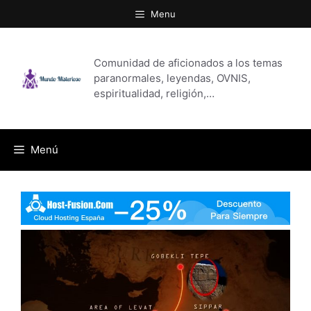
Saltar
Menu
al
contenido
Comunidad de aficionados a los temas
paranormales, leyendas, OVNIS,
espiritualidad, religión,…
Menú