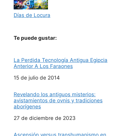
Días de Locura
Te puede gustar:
La Perdida Tecnología Antigua Egipcia
Anterior A Los Faraones
Fecha
15 de julio de 2014
Revelando los antiguos misterios:
avistamientos de ovnis y tradiciones
aborígenes
Fecha
27 de diciembre de 2023
Ascensión versus transhumanismo en