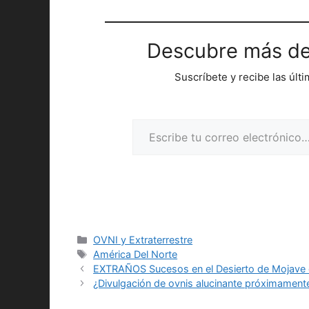
Descubre más de
Suscríbete y recibe las últ
Escribe tu correo electrónico…
Categorías
OVNI y Extraterrestre
Etiquetas
América Del Norte
EXTRAÑOS Sucesos en el Desierto de Mojave
¿Divulgación de ovnis alucinante próximament