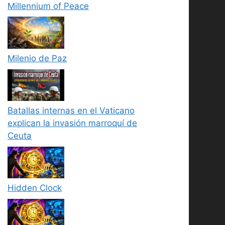
Millennium of Peace
Milenio de Paz
Batallas internas en el Vaticano
explican la invasión marroquí de
Ceuta
Hidden Clock