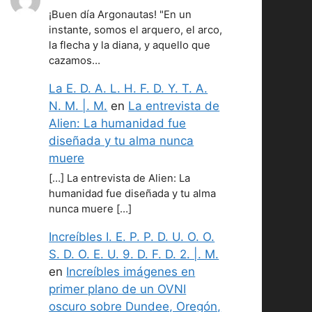
¡Buen día Argonautas! "En un
instante, somos el arquero, el arco,
la flecha y la diana, y aquello que
cazamos…
La E. D. A. L. H. F. D. Y. T. A.
N. M. |. M.
en
La entrevista de
Alien: La humanidad fue
diseñada y tu alma nunca
muere
[…] La entrevista de Alien: La
humanidad fue diseñada y tu alma
nunca muere […]
Increíbles I. E. P. P. D. U. O. O.
S. D. O. E. U. 9. D. F. D. 2. |. M.
en
Increíbles imágenes en
primer plano de un OVNI
oscuro sobre Dundee, Oregón,