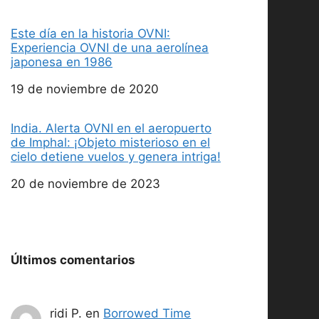
Este día en la historia OVNI:
Experiencia OVNI de una aerolínea
japonesa en 1986
Fecha
19 de noviembre de 2020
India. Alerta OVNI en el aeropuerto
de Imphal: ¡Objeto misterioso en el
cielo detiene vuelos y genera intriga!
Fecha
20 de noviembre de 2023
Últimos comentarios
ridi P.
en
Borrowed Time