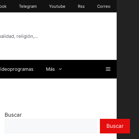
ook
Telegram
Youtube
Rss
Correo
alidad, religión,…
ideoprogramas
Más
Buscar
Buscar