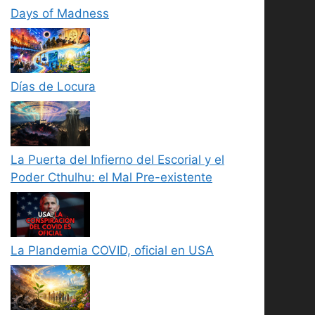
Days of Madness
Días de Locura
La Puerta del Infierno del Escorial y el
Poder Cthulhu: el Mal Pre-existente
La Plandemia COVID, oficial en USA