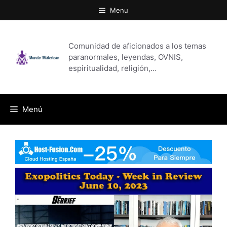
Saltar
Menu
al
contenido
Comunidad de aficionados a los temas
paranormales, leyendas, OVNIS,
espiritualidad, religión,…
Menú