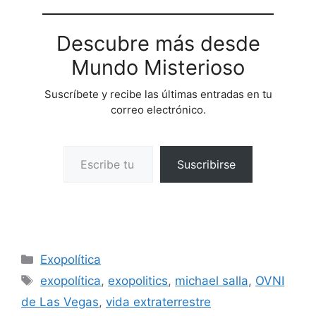
Descubre más desde
Mundo Misterioso
Suscríbete y recibe las últimas entradas en tu
correo electrónico.
Escribe tu correo electrónico…
Suscribirse
Categorías
Exopolítica
Etiquetas
exopolítica
,
exopolitics
,
michael salla
,
OVNI
de Las Vegas
,
vida extraterrestre