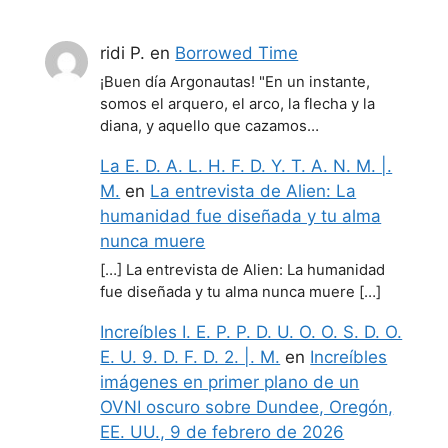
ridi P.
en
Borrowed Time
¡Buen día Argonautas! "En un instante,
somos el arquero, el arco, la flecha y la
diana, y aquello que cazamos…
La E. D. A. L. H. F. D. Y. T. A. N. M. |.
M.
en
La entrevista de Alien: La
humanidad fue diseñada y tu alma
nunca muere
[…] La entrevista de Alien: La humanidad
fue diseñada y tu alma nunca muere […]
Increíbles I. E. P. P. D. U. O. O. S. D. O.
E. U. 9. D. F. D. 2. |. M.
en
Increíbles
imágenes en primer plano de un
OVNI oscuro sobre Dundee, Oregón,
EE. UU., 9 de febrero de 2026