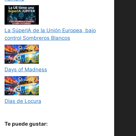
La SúperIA de la Unión Europea, bajo
control Sombreros Blancos
Days of Madness
Días de Locura
Te puede gustar: