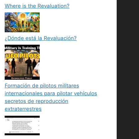
Where is the Revaluation?
¿Dónde está la Revaluación?
Formación de pilotos militares
internacionales para pilotar vehículos
secretos de reproducción
extraterrestres