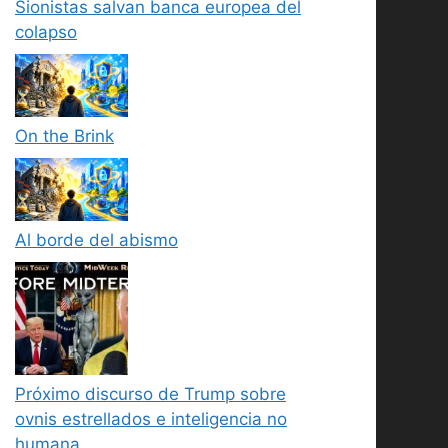
Sionistas salvan banca europea del
colapso
On the Brink
Al borde del abismo
Próximo discurso de Trump sobre
ovnis estrellados e inteligencia no
humana