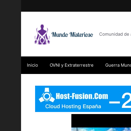
Saltar
al
contenido
Comunidad de af
Inicio
OVNI y Extraterrestre
Guerra Mund