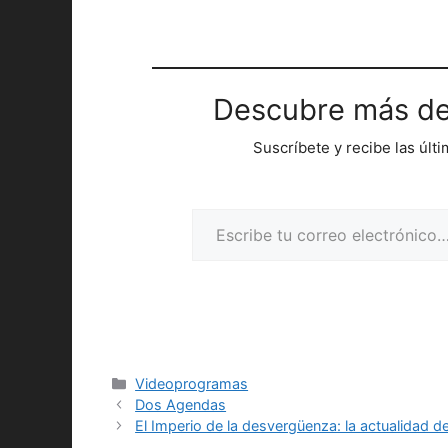
Descubre más de
Suscríbete y recibe las últ
Escribe tu correo electrónico…
Categorías
Videoprogramas
Dos Agendas
El Imperio de la desvergüenza: la actualidad de