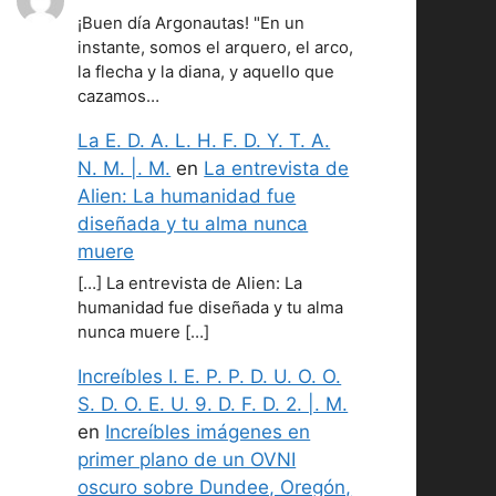
¡Buen día Argonautas! "En un
instante, somos el arquero, el arco,
la flecha y la diana, y aquello que
cazamos…
La E. D. A. L. H. F. D. Y. T. A.
N. M. |. M.
en
La entrevista de
Alien: La humanidad fue
diseñada y tu alma nunca
muere
[…] La entrevista de Alien: La
humanidad fue diseñada y tu alma
nunca muere […]
Increíbles I. E. P. P. D. U. O. O.
S. D. O. E. U. 9. D. F. D. 2. |. M.
en
Increíbles imágenes en
primer plano de un OVNI
oscuro sobre Dundee, Oregón,