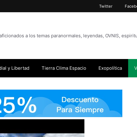
Twitter
Faceb
icionados a los temas paranormales, leyendas, OVNIS, espiritu
ial y Libertad
Tierra Clima Espacio
Exopolítica
V