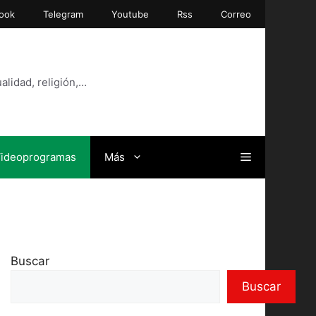
ook
Telegram
Youtube
Rss
Correo
alidad, religión,…
ideoprogramas
Más
Buscar
Buscar