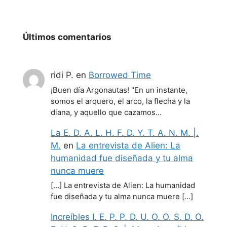
Últimos comentarios
ridi P.
en
Borrowed Time
¡Buen día Argonautas! "En un instante,
somos el arquero, el arco, la flecha y la
diana, y aquello que cazamos…
La E. D. A. L. H. F. D. Y. T. A. N. M. |.
M.
en
La entrevista de Alien: La
humanidad fue diseñada y tu alma
nunca muere
[…] La entrevista de Alien: La humanidad
fue diseñada y tu alma nunca muere […]
Increíbles I. E. P. P. D. U. O. O. S. D. O.