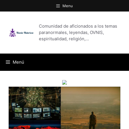
Saltar
Menu
al
contenido
Comunidad de aficionados a los temas
paranormales, leyendas, OVNIS,
espiritualidad, religión,…
Menú