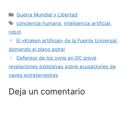
Categorías
Guerra Mundial y Libertad
Etiquetas
conciencia humana
,
inteligencia artificial
,
robot
El «Kraken artificial» de la Fuente Universal:
domando el plano astral
Defensor de los ovnis en DC prevé
revelaciones explosivas sobre acusaciones de
naves extraterrestres
Deja un comentario