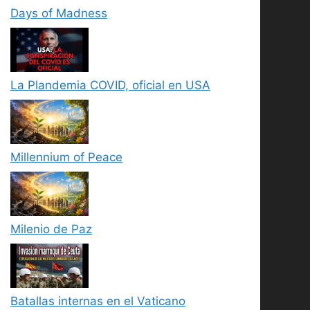
Days of Madness
La Plandemia COVID, oficial en USA
Millennium of Peace
Milenio de Paz
Batallas internas en el Vaticano