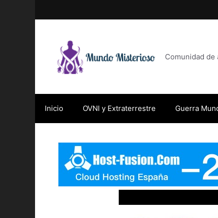
Saltar
al
contenido
Comunidad de af
Inicio
OVNI y Extraterrestre
Guerra Mund