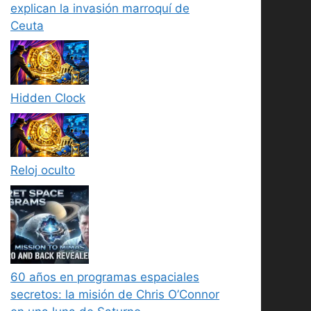
explican la invasión marroquí de
Ceuta
Hidden Clock
Reloj oculto
60 años en programas espaciales
secretos: la misión de Chris O’Connor