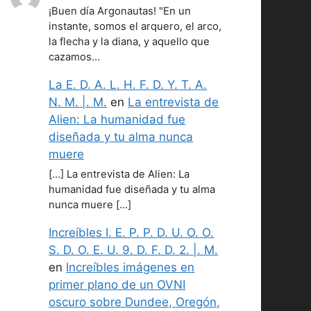
¡Buen día Argonautas! "En un
instante, somos el arquero, el arco,
la flecha y la diana, y aquello que
cazamos…
La E. D. A. L. H. F. D. Y. T. A.
N. M. |. M.
en
La entrevista de
Alien: La humanidad fue
diseñada y tu alma nunca
muere
[…] La entrevista de Alien: La
humanidad fue diseñada y tu alma
nunca muere […]
Increíbles I. E. P. P. D. U. O. O.
S. D. O. E. U. 9. D. F. D. 2. |. M.
en
Increíbles imágenes en
primer plano de un OVNI
oscuro sobre Dundee, Oregón,