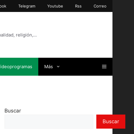
ook
Telegram
Youtube
Rss
Correo
alidad, religión,…
ideoprogramas
Más
Buscar
Buscar