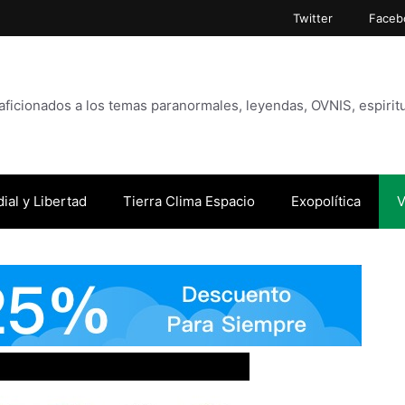
Twitter
Faceb
icionados a los temas paranormales, leyendas, OVNIS, espiritu
ial y Libertad
Tierra Clima Espacio
Exopolítica
V