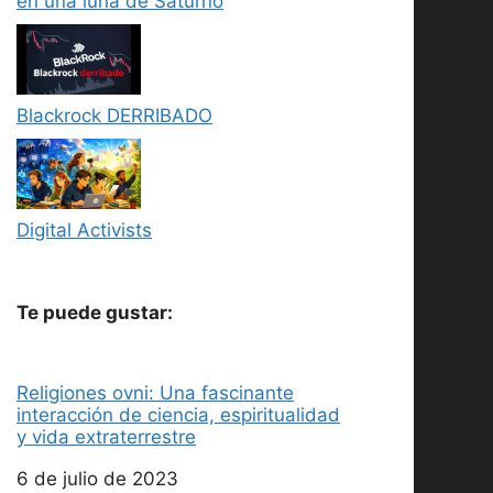
en una luna de Saturno
Blackrock DERRIBADO
Digital Activists
Te puede gustar:
Religiones ovni: Una fascinante
interacción de ciencia, espiritualidad
y vida extraterrestre
Fecha
6 de julio de 2023