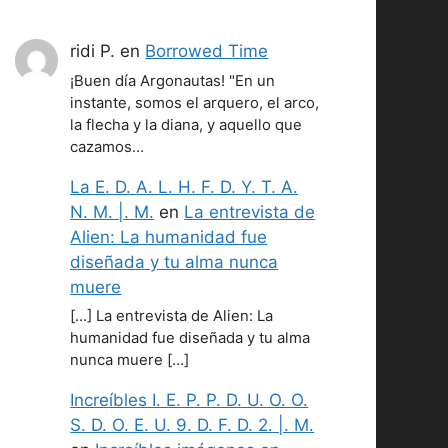
ridi P.
en
Borrowed Time
¡Buen día Argonautas! "En un
instante, somos el arquero, el arco,
la flecha y la diana, y aquello que
cazamos…
La E. D. A. L. H. F. D. Y. T. A.
N. M. |. M.
en
La entrevista de
Alien: La humanidad fue
diseñada y tu alma nunca
muere
[…] La entrevista de Alien: La
humanidad fue diseñada y tu alma
nunca muere […]
Increíbles I. E. P. P. D. U. O. O.
S. D. O. E. U. 9. D. F. D. 2. |. M.