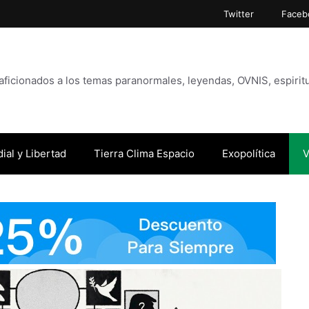
Twitter
Faceb
icionados a los temas paranormales, leyendas, OVNIS, espiritu
ial y Libertad
Tierra Clima Espacio
Exopolítica
V