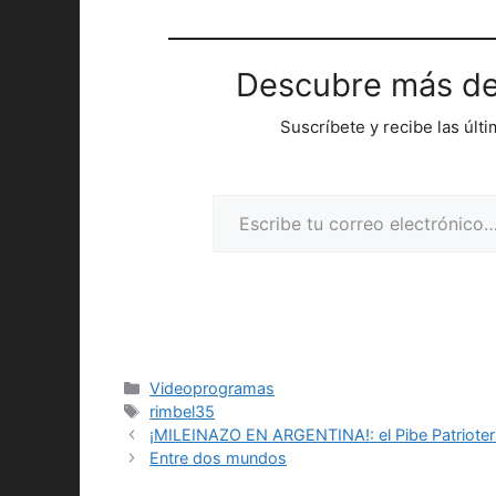
Descubre más de
Suscríbete y recibe las últ
Escribe tu correo electrónico…
Categorías
Videoprogramas
Etiquetas
rimbel35
¡MILEINAZO EN ARGENTINA!: el Pibe Patrioteri
Entre dos mundos