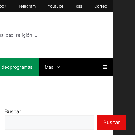
ook
Telegram
Youtube
Rss
Correo
alidad, religión,…
ideoprogramas
Más
Buscar
Buscar