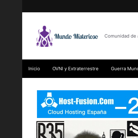
Saltar
al
contenido
Comunidad de af
Inicio
OVNI y Extraterrestre
Guerra Mund