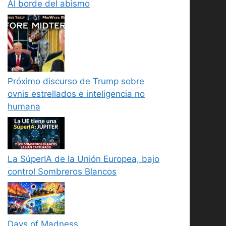
Al borde del abismo
Próximo discurso de Trump sobre
ovnis estrellados e inteligencia no
humana
La SúperIA de la Unión Europea, bajo
control Sombreros Blancos
Days of Madness