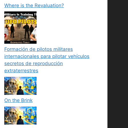
Where is the Revaluation?
Formación de pilotos militares
internacionales para pilotar vehículos
secretos de reproducción
extraterrestres
On the Brink