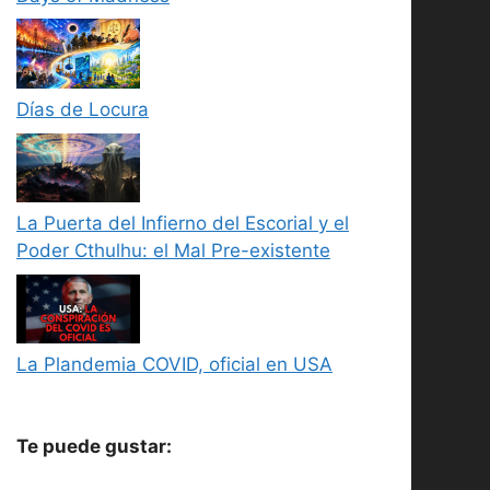
Días de Locura
La Puerta del Infierno del Escorial y el
Poder Cthulhu: el Mal Pre-existente
La Plandemia COVID, oficial en USA
Te puede gustar: