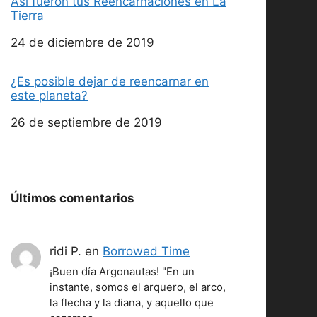
Así fueron tus Reencarnaciones en La
Tierra
Fecha
24 de diciembre de 2019
¿Es posible dejar de reencarnar en
este planeta?
Fecha
26 de septiembre de 2019
Últimos comentarios
ridi P.
en
Borrowed Time
¡Buen día Argonautas! "En un
instante, somos el arquero, el arco,
la flecha y la diana, y aquello que