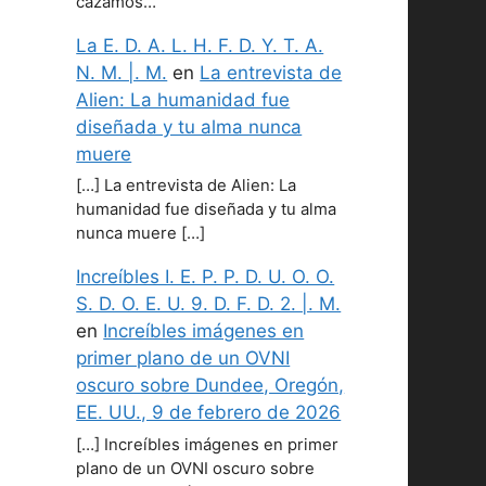
cazamos…
La E. D. A. L. H. F. D. Y. T. A.
N. M. |. M.
en
La entrevista de
Alien: La humanidad fue
diseñada y tu alma nunca
muere
[…] La entrevista de Alien: La
humanidad fue diseñada y tu alma
nunca muere […]
Increíbles I. E. P. P. D. U. O. O.
S. D. O. E. U. 9. D. F. D. 2. |. M.
en
Increíbles imágenes en
primer plano de un OVNI
oscuro sobre Dundee, Oregón,
EE. UU., 9 de febrero de 2026
[…] Increíbles imágenes en primer
plano de un OVNI oscuro sobre