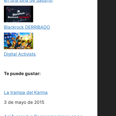
en una luna de Saturno
Blackrock DERRIBADO
Digital Activists
Te puede gustar:
La trampa del Karma
Fecha
3 de mayo de 2015