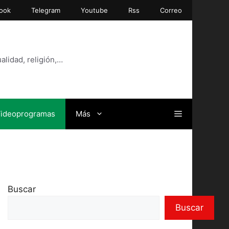
ook
Telegram
Youtube
Rss
Correo
alidad, religión,…
ideoprogramas
Más
Buscar
Buscar