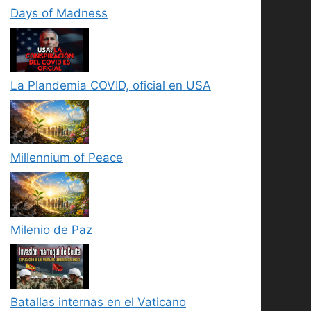
Days of Madness
La Plandemia COVID, oficial en USA
Millennium of Peace
Milenio de Paz
Batallas internas en el Vaticano