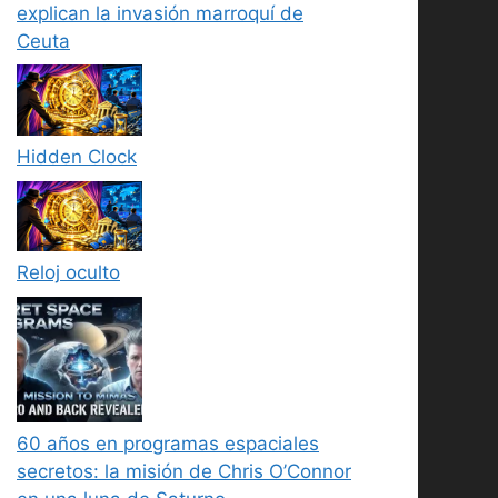
explican la invasión marroquí de
Ceuta
Hidden Clock
Reloj oculto
60 años en programas espaciales
secretos: la misión de Chris O’Connor