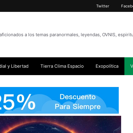
Twitter
Faceb
icionados a los temas paranormales, leyendas, OVNIS, espiritu
ial y Libertad
Tierra Clima Espacio
Exopolítica
V