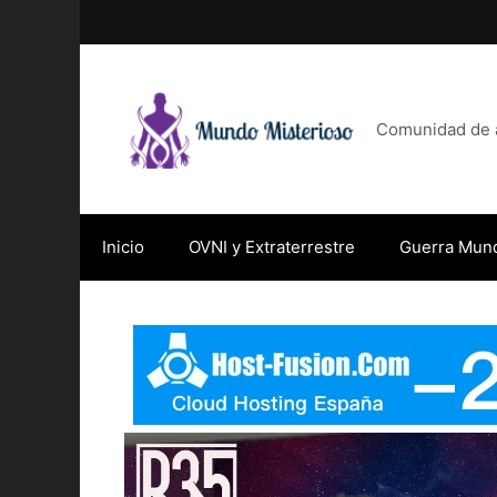
Saltar
al
contenido
Comunidad de af
Inicio
OVNI y Extraterrestre
Guerra Mund