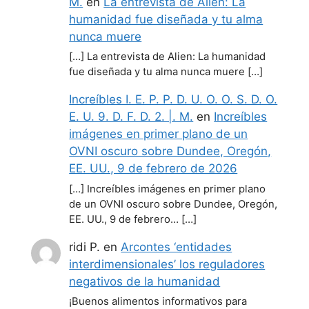
M.
en
La entrevista de Alien: La
humanidad fue diseñada y tu alma
nunca muere
[…] La entrevista de Alien: La humanidad
fue diseñada y tu alma nunca muere […]
Increíbles I. E. P. P. D. U. O. O. S. D. O.
E. U. 9. D. F. D. 2. |. M.
en
Increíbles
imágenes en primer plano de un
OVNI oscuro sobre Dundee, Oregón,
EE. UU., 9 de febrero de 2026
[…] Increíbles imágenes en primer plano
de un OVNI oscuro sobre Dundee, Oregón,
EE. UU., 9 de febrero… […]
ridi P.
en
Arcontes ‘entidades
interdimensionales’ los reguladores
negativos de la humanidad
¡Buenos alimentos informativos para