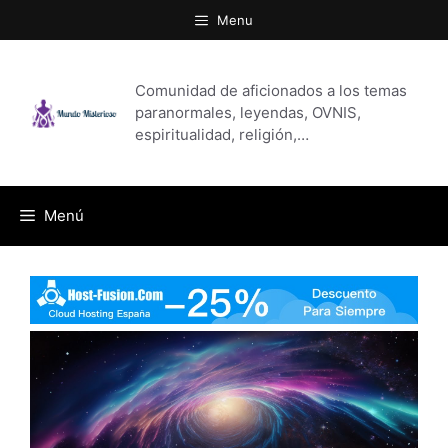
Saltar
Menu
al
contenido
Comunidad de aficionados a los temas
paranormales, leyendas, OVNIS,
espiritualidad, religión,…
Menú