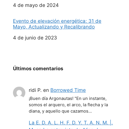
Fecha
4 de mayo de 2024
Evento de elevación energética: 31 de
Mayo, Actualizando y Recalibrando
Fecha
4 de junio de 2023
Últimos comentarios
ridi P.
en
Borrowed Time
¡Buen día Argonautas! "En un instante,
somos el arquero, el arco, la flecha y la
diana, y aquello que cazamos…
La E. D. A. L. H. F. D. Y. T. A. N. M. |.