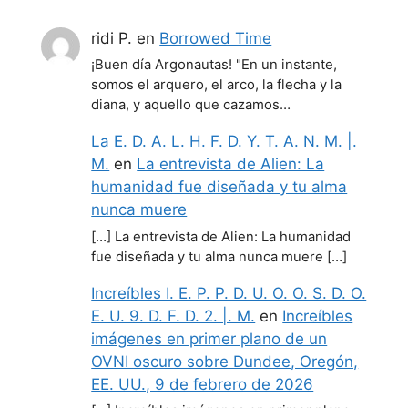
ridi P.
en
Borrowed Time
¡Buen día Argonautas! "En un instante,
somos el arquero, el arco, la flecha y la
diana, y aquello que cazamos…
La E. D. A. L. H. F. D. Y. T. A. N. M. |.
M.
en
La entrevista de Alien: La
humanidad fue diseñada y tu alma
nunca muere
[…] La entrevista de Alien: La humanidad
fue diseñada y tu alma nunca muere […]
Increíbles I. E. P. P. D. U. O. O. S. D. O.
E. U. 9. D. F. D. 2. |. M.
en
Increíbles
imágenes en primer plano de un
OVNI oscuro sobre Dundee, Oregón,
EE. UU., 9 de febrero de 2026