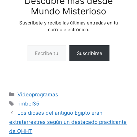
Descubre más desde
Mundo Misterioso
Suscríbete y recibe las últimas entradas en tu
correo electrónico.
Escribe tu correo electrónico…
Suscribirse
Categorías
Videoprogramas
Etiquetas
rimbel35
Los dioses del antiguo Egipto eran
extraterrestres según un destacado practicante
de QHHT