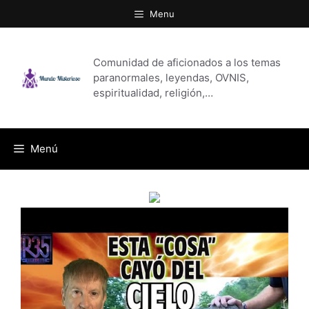
Saltar
Menu
al
contenido
Comunidad de aficionados a los temas
paranormales, leyendas, OVNIS,
espiritualidad, religión,…
Menú