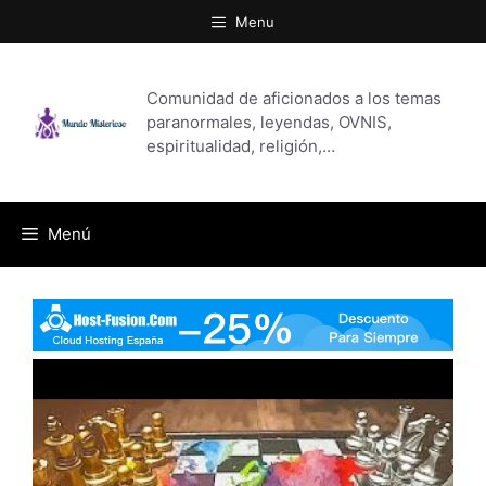
Saltar
Menu
al
contenido
Comunidad de aficionados a los temas
paranormales, leyendas, OVNIS,
espiritualidad, religión,…
Menú