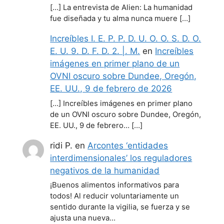
[…] La entrevista de Alien: La humanidad
fue diseñada y tu alma nunca muere […]
Increíbles I. E. P. P. D. U. O. O. S. D. O.
E. U. 9. D. F. D. 2. |. M.
en
Increíbles
imágenes en primer plano de un
OVNI oscuro sobre Dundee, Oregón,
EE. UU., 9 de febrero de 2026
[…] Increíbles imágenes en primer plano
de un OVNI oscuro sobre Dundee, Oregón,
EE. UU., 9 de febrero… […]
ridi P.
en
Arcontes ‘entidades
interdimensionales’ los reguladores
negativos de la humanidad
¡Buenos alimentos informativos para
todos! Al reducir voluntariamente un
sentido durante la vigilia, se fuerza y se
ajusta una nueva…