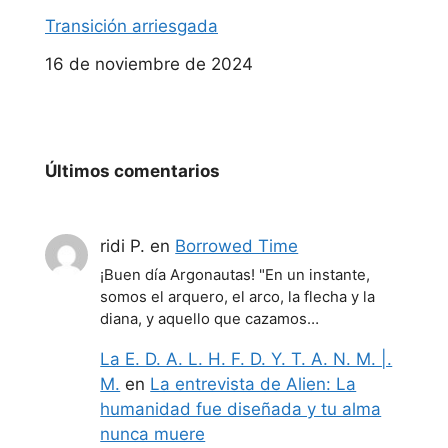
Transición arriesgada
Fecha
16 de noviembre de 2024
Últimos comentarios
ridi P.
en
Borrowed Time
¡Buen día Argonautas! "En un instante,
somos el arquero, el arco, la flecha y la
diana, y aquello que cazamos…
La E. D. A. L. H. F. D. Y. T. A. N. M. |.
M.
en
La entrevista de Alien: La
humanidad fue diseñada y tu alma
nunca muere