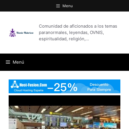
Saltar
Menu
al
contenido
Comunidad de aficionados a los temas
paranormales, leyendas, OVNIS,
espiritualidad, religión,…
Menú