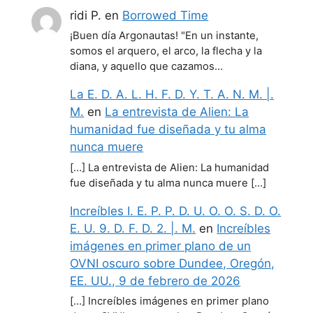
ridi P.
en
Borrowed Time
¡Buen día Argonautas! "En un instante,
somos el arquero, el arco, la flecha y la
diana, y aquello que cazamos…
La E. D. A. L. H. F. D. Y. T. A. N. M. |.
M.
en
La entrevista de Alien: La
humanidad fue diseñada y tu alma
nunca muere
[…] La entrevista de Alien: La humanidad
fue diseñada y tu alma nunca muere […]
Increíbles I. E. P. P. D. U. O. O. S. D. O.
E. U. 9. D. F. D. 2. |. M.
en
Increíbles
imágenes en primer plano de un
OVNI oscuro sobre Dundee, Oregón,
EE. UU., 9 de febrero de 2026
[…] Increíbles imágenes en primer plano