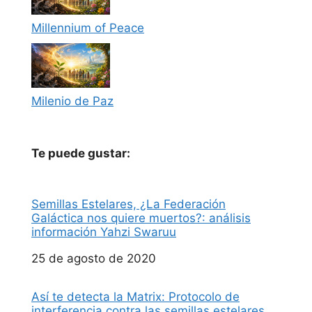
Millennium of Peace
Milenio de Paz
Te puede gustar:
Semillas Estelares, ¿La Federación
Galáctica nos quiere muertos?: análisis
información Yahzi Swaruu
Fecha
25 de agosto de 2020
Así te detecta la Matrix: Protocolo de
interferencia contra las semillas estelares