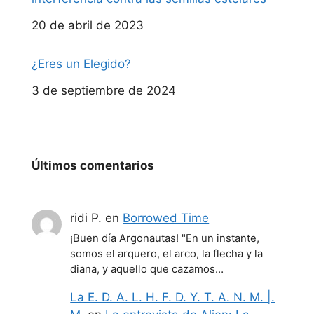
Fecha
20 de abril de 2023
¿Eres un Elegido?
Fecha
3 de septiembre de 2024
Últimos comentarios
ridi P.
en
Borrowed Time
¡Buen día Argonautas! "En un instante,
somos el arquero, el arco, la flecha y la
diana, y aquello que cazamos…
La E. D. A. L. H. F. D. Y. T. A. N. M. |.