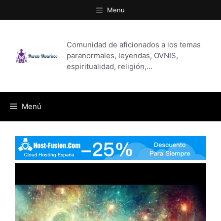
Saltar
Menu
al
contenido
Comunidad de aficionados a los temas
paranormales, leyendas, OVNIS,
espiritualidad, religión,…
Menú