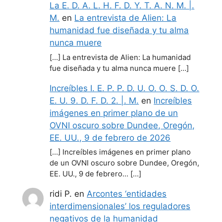
La E. D. A. L. H. F. D. Y. T. A. N. M. |.
M.
en
La entrevista de Alien: La
humanidad fue diseñada y tu alma
nunca muere
[…] La entrevista de Alien: La humanidad
fue diseñada y tu alma nunca muere […]
Increíbles I. E. P. P. D. U. O. O. S. D. O.
E. U. 9. D. F. D. 2. |. M.
en
Increíbles
imágenes en primer plano de un
OVNI oscuro sobre Dundee, Oregón,
EE. UU., 9 de febrero de 2026
[…] Increíbles imágenes en primer plano
de un OVNI oscuro sobre Dundee, Oregón,
EE. UU., 9 de febrero… […]
ridi P.
en
Arcontes ‘entidades
interdimensionales’ los reguladores
negativos de la humanidad