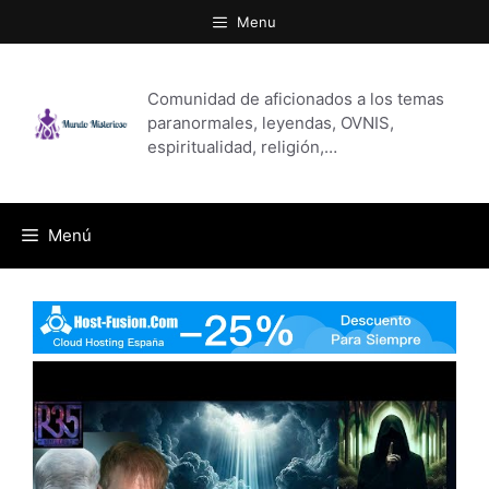
Saltar
Menu
al
contenido
Comunidad de aficionados a los temas
paranormales, leyendas, OVNIS,
espiritualidad, religión,…
Menú