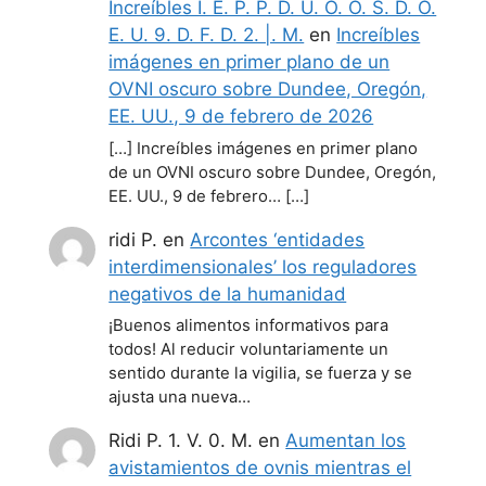
Increíbles I. E. P. P. D. U. O. O. S. D. O.
E. U. 9. D. F. D. 2. |. M.
en
Increíbles
imágenes en primer plano de un
OVNI oscuro sobre Dundee, Oregón,
EE. UU., 9 de febrero de 2026
[…] Increíbles imágenes en primer plano
de un OVNI oscuro sobre Dundee, Oregón,
EE. UU., 9 de febrero… […]
ridi P.
en
Arcontes ‘entidades
interdimensionales’ los reguladores
negativos de la humanidad
¡Buenos alimentos informativos para
todos! Al reducir voluntariamente un
sentido durante la vigilia, se fuerza y se
ajusta una nueva…
Ridi P. 1. V. 0. M.
en
Aumentan los
avistamientos de ovnis mientras el