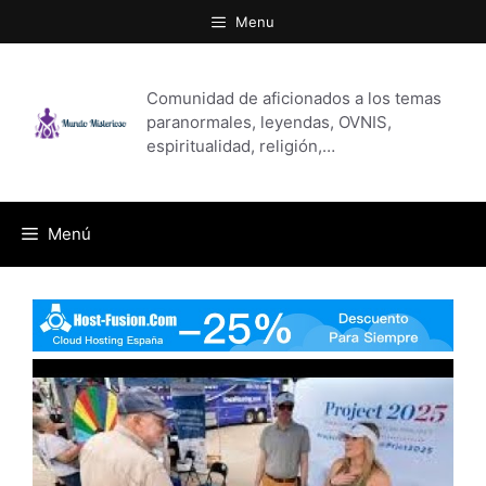
Saltar
Menu
al
contenido
Comunidad de aficionados a los temas
paranormales, leyendas, OVNIS,
espiritualidad, religión,…
Menú