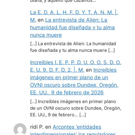
diana, y aquello que cazamos…
La E. D. A. L. H. F. D. Y. T. A. N. M. |.
M.
en
La entrevista de Alien: La
humanidad fue diseñada y tu alma
nunca muere
[…] La entrevista de Alien: La humanidad
fue diseñada y tu alma nunca muere […]
Increíbles I. E. P. P. D. U. O. O. S. D. O.
E. U. 9. D. F. D. 2. |. M.
en
Increíbles
imágenes en primer plano de un
OVNI oscuro sobre Dundee, Oregón,
EE. UU., 9 de febrero de 2026
[…] Increíbles imágenes en primer plano
de un OVNI oscuro sobre Dundee, Oregón,
EE. UU., 9 de febrero… […]
ridi P.
en
Arcontes ‘entidades
interdimensionales’ los reguladores