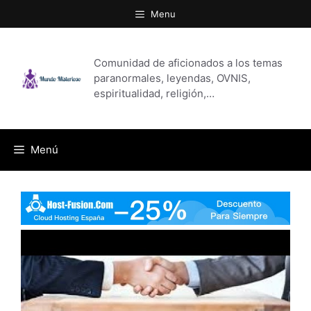
Saltar
Menu
al
contenido
Comunidad de aficionados a los temas
paranormales, leyendas, OVNIS,
espiritualidad, religión,…
Menú