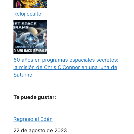
Reloj oculto
60 años en programas espaciales secretos:
la misión de Chris O’Connor en una luna de
Saturno
Te puede gustar:
Regreso al Edén
Fecha
22 de agosto de 2023