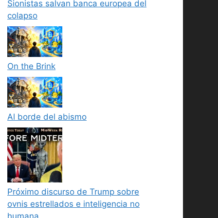
Sionistas salvan banca europea del
colapso
On the Brink
Al borde del abismo
Próximo discurso de Trump sobre
ovnis estrellados e inteligencia no
humana