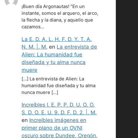
¡Buen día Argonautas! "En un
instante, somos el arquero, el arco,
la flecha y la diana, y aquello que
cazamos…
La E. D. A. L. H. F. D. Y. T. A.
N. M. |. M.
en
La entrevista de
Alien: La humanidad fue
diseñada y tu alma nunca
muere
[…] La entrevista de Alien: La
humanidad fue diseñada y tu alma
nunca muere […]
Increíbles I. E. P. P. D. U. O. O.
S. D. O. E. U. 9. D. F. D. 2. |. M.
en
Increíbles imágenes en
primer plano de un OVNI
oscuro sobre Dundee, Oregón,