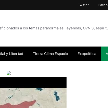
Twitter
Faceb
icionados a los temas paranormales, leyendas, OVNIS, espiritu
ial y Libertad
Tierra Clima Espacio
Exopolítica
V