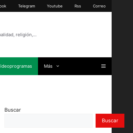
ook
Telegram
Youtube
Rss
Correo
alidad, religión,…
ideoprogramas
Más
Buscar
Buscar