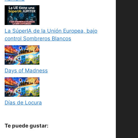
La SúperIA de la Unión Europea, bajo
control Sombreros Blancos
Days of Madness
Días de Locura
Te puede gustar: