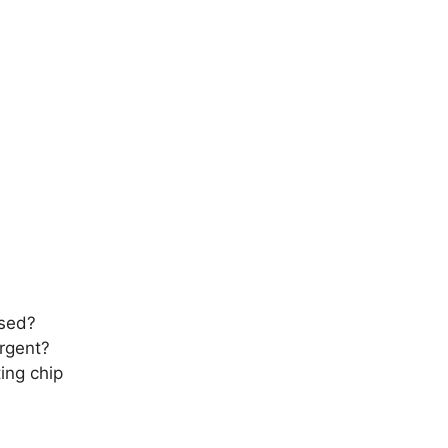
osed?
rgent?
ing chip