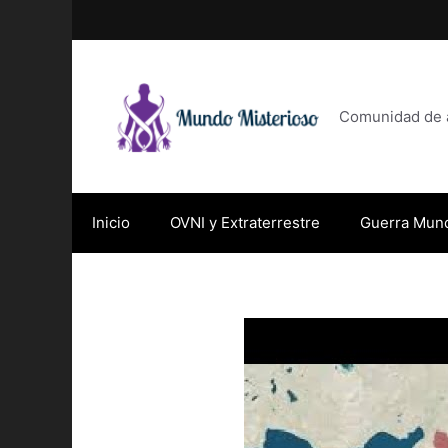
Saltar
al
contenido
Comunidad de af
Inicio
OVNI y Extraterrestre
Guerra Mund