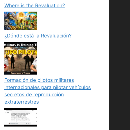
Where is the Revaluation?
¿Dónde está la Revaluación?
Formación de pilotos militares
internacionales para pilotar vehículos
secretos de reproducción
extraterrestres