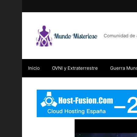
Saltar
al
contenido
Comunidad de af
Inicio
OVNI y Extraterrestre
Guerra Mund