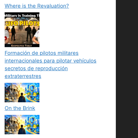
Where is the Revaluation?
Formación de pilotos militares
internacionales para pilotar vehículos
secretos de reproducción
extraterrestres
On the Brink