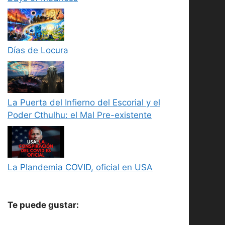
Días de Locura
La Puerta del Infierno del Escorial y el
Poder Cthulhu: el Mal Pre-existente
La Plandemia COVID, oficial en USA
Te puede gustar: