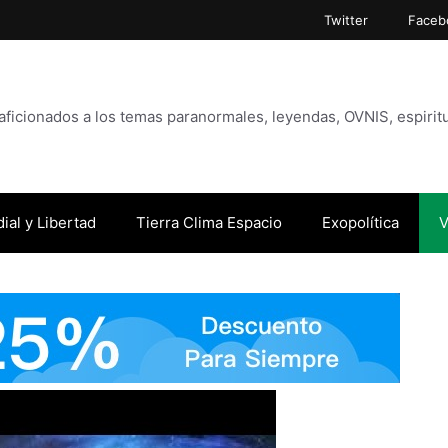
Twitter
Faceb
icionados a los temas paranormales, leyendas, OVNIS, espiritu
ial y Libertad
Tierra Clima Espacio
Exopolítica
V