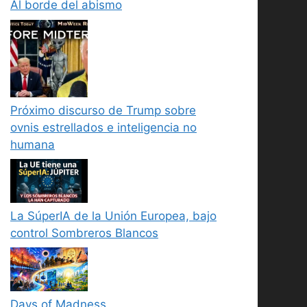
Al borde del abismo
Próximo discurso de Trump sobre
ovnis estrellados e inteligencia no
humana
La SúperIA de la Unión Europea, bajo
control Sombreros Blancos
Days of Madness