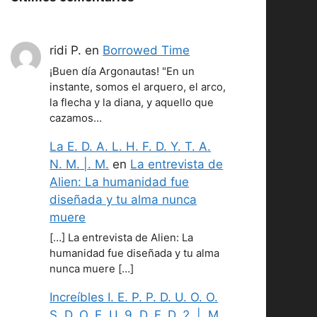
ridi P.
en
Borrowed Time
¡Buen día Argonautas! "En un
instante, somos el arquero, el arco,
la flecha y la diana, y aquello que
cazamos…
La E. D. A. L. H. F. D. Y. T. A.
N. M. |. M.
en
La entrevista de
Alien: La humanidad fue
diseñada y tu alma nunca
muere
[…] La entrevista de Alien: La
humanidad fue diseñada y tu alma
nunca muere […]
Increíbles I. E. P. P. D. U. O. O.
S. D. O. E. U. 9. D. F. D. 2. |. M.