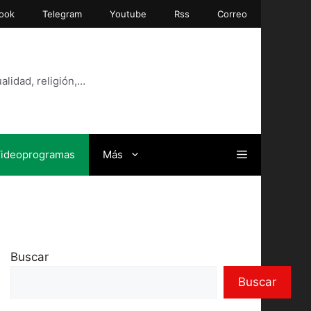
ook
Telegram
Youtube
Rss
Correo
alidad, religión,…
ideoprogramas
Más
Buscar
Buscar