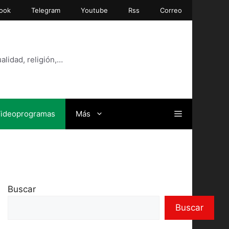
ook
Telegram
Youtube
Rss
Correo
alidad, religión,…
ideoprogramas
Más
Buscar
Buscar