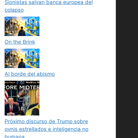
Sionistas salvan banca europea del
colapso
On the Brink
Al borde del abismo
Próximo discurso de Trump sobre
ovnis estrellados e inteligencia no
humana