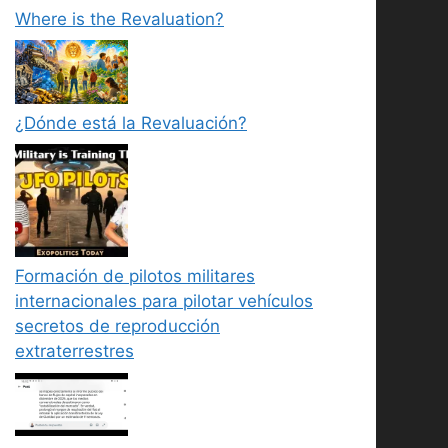
Where is the Revaluation?
¿Dónde está la Revaluación?
Formación de pilotos militares
internacionales para pilotar vehículos
secretos de reproducción
extraterrestres