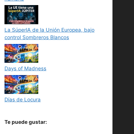
La SúperIA de la Unión Europea, bajo
control Sombreros Blancos
Days of Madness
Días de Locura
Te puede gustar: