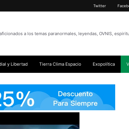
Twitter
Faceb
icionados a los temas paranormales, leyendas, OVNIS, espiritu
ial y Libertad
Tierra Clima Espacio
Exopolítica
V