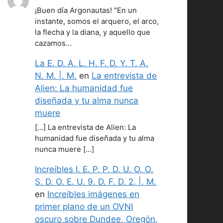
¡Buen día Argonautas! "En un
instante, somos el arquero, el arco,
la flecha y la diana, y aquello que
cazamos…
La E. D. A. L. H. F. D. Y. T. A.
N. M. |. M.
en
La entrevista de
Alien: La humanidad fue
diseñada y tu alma nunca
muere
[…] La entrevista de Alien: La
humanidad fue diseñada y tu alma
nunca muere […]
Increíbles I. E. P. P. D. U. O. O.
S. D. O. E. U. 9. D. F. D. 2. |. M.
en
Increíbles imágenes en
primer plano de un OVNI
oscuro sobre Dundee, Oregón,