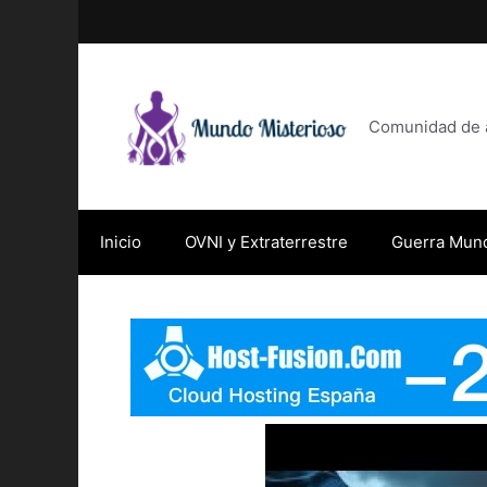
Saltar
al
contenido
Comunidad de af
Inicio
OVNI y Extraterrestre
Guerra Mund