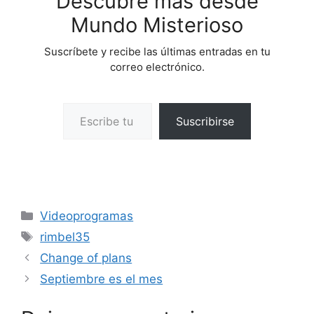
Descubre más desde
Mundo Misterioso
Suscríbete y recibe las últimas entradas en tu
correo electrónico.
Escribe tu correo electrónico…
Suscribirse
Categorías
Videoprogramas
Etiquetas
rimbel35
Change of plans
Septiembre es el mes