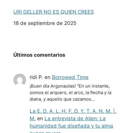
URI GELLER NO ES QUIEN CREES
Fecha
18 de septiembre de 2025
Últimos comentarios
ridi P.
en
Borrowed Time
¡Buen día Argonautas! "En un instante,
somos el arquero, el arco, la flecha y la
diana, y aquello que cazamos…
La E. D. A. L. H. F. D. Y. T. A. N. M. |.
M.
en
La entrevista de Alien: La
humanidad fue diseñada y tu alma